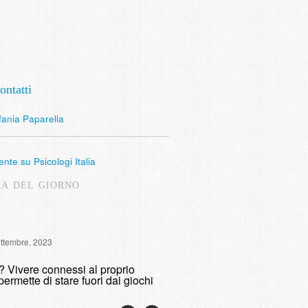
ontatti
fania Paparella
nte su Psicologi Italia
MA DEL GIORNO
Intervista Radio Lombardia: 
ettembre, 2023
fumare
o? Vivere connessi al proprio
domenica, 9 Maggio, 2021
permette di stare fuori dai giochi