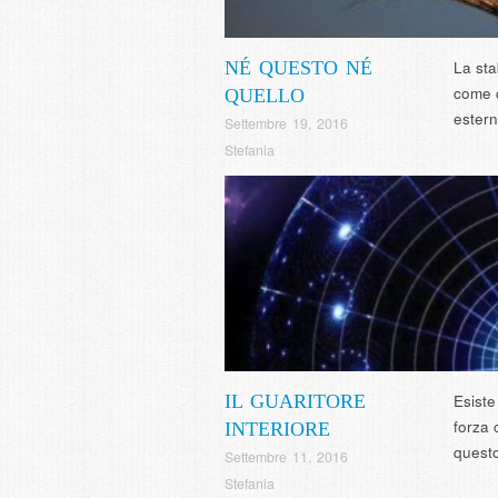
NÉ QUESTO NÉ
La sta
come c
QUELLO
ester
Settembre 19, 2016
Stefania
IL GUARITORE
Esist
forza 
INTERIORE
quest
Settembre 11, 2016
Stefania