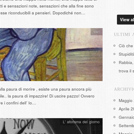
ti e sensazioni note, sensazioni che alla fine sono
sse riconducibili a pensieri. Dopodiché non…
View al
vari
ULTIMI 
Ciò che
Stupidi
Rabbia, 
trova il 
alla paura di morire , esiste una paura ancora più
ARCHIVI
bile.. la paura di impazzire! Di uscire pazzo! Ovvero
Maggio
e i confini dell’ Io…
Aprile 
Gennai
L' aforisma del giorno
Settemb
Maggio