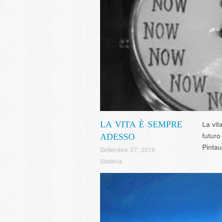
LA VITA È SEMPRE
La vit
futuro
ADESSO
Pintau
Settembre 27, 2016
Stefania