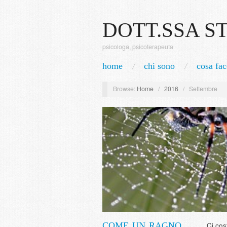
DOTT.SSA S
psicologa, psicoterapeuta
home
chi sono
cosa fac
Browse:
Home
/
2016
/
Settembre
COME UN RAGNO
Ci cos