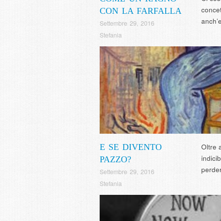
concet
CON LA FARFALLA
anch’e
Settembre 29, 2016
Stefania
E SE DIVENTO
Oltre 
indici
PAZZO?
perder
Settembre 29, 2016
Stefania