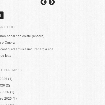
l
ARTICOLI
 non pensi non esiste (ancora).
tà e Ombra
confini ed entusiasmo: l’energia che
suo letto
O PER MESE
 2026
(1)
2026
(2)
o 2026
(1)
re 2025
(1)
 2025
(11)