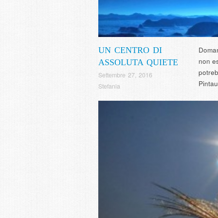
UN CENTRO DI
Domand
non es
ASSOLUTA QUIETE
potreb
Settembre 27, 2016
Pintau
Stefania