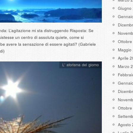
Giugno
Gennai
Dicemb
a: L’agitazione mi sta distruggendo Risposta: Se
Novemb
istesse un centro di assoluta quiete, come si
Ottobre
be avere la sensazione di essere agitati? (Gabriele
Maggio
di)
Aprile 
L' aforisma del giorno
Marzo 
Febbrai
Gennai
Dicemb
Novemb
Ottobre
Settemb
Agosto 
Luglio 