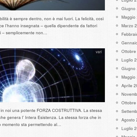
Giugno
Maggio
bilità è sempre dentro, non è mai fuori. La felicità, così
e l’hanno insegnata – quella dipendente da fattori
Marzo 
ni – semplicemente non…
Febbrai
Gennai
Ottobre
vari
Luglio 
Giugno
Maggio
Aprile 
Novemb
Ottobre
e in noi una potente FORZA COSTRUTTIVA. La stessa
Settemb
che genera l’ Intera Esistenza. La stessa forza che in
Agosto 
o momento sta permettendo al…
Luglio 
Maggio