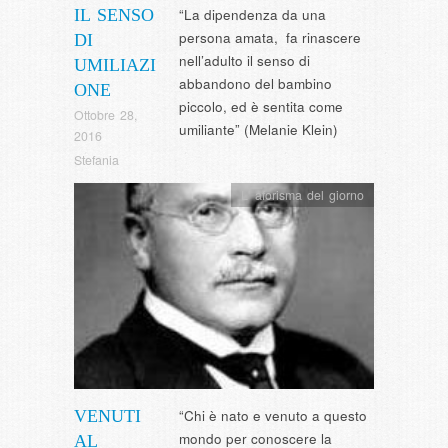
IL SENSO
“La dipendenza da una
persona amata, fa rinascere
DI
nell’adulto il senso di
UMILIAZI
abbandono del bambino
ONE
piccolo, ed è sentita come
Ottobre 28,
umiliante” (Melanie Klein)
2016
Stefania
L' aforisma del giorno
VENUTI
“Chi è nato e venuto a questo
mondo per conoscere la
AL