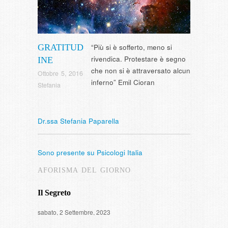
GRATITUD
“Più si è sofferto, meno si
rivendica. Protestare è segno
INE
che non si è attraversato alcun
Ottobre 5, 2016
inferno” Emil Cioran
Stefania
Dr.ssa Stefania Paparella
Sono presente su Psicologi Italia
AFORISMA DEL GIORNO
Il Segreto
Intervista
sabato, 2 Settembre, 2023
di fumare