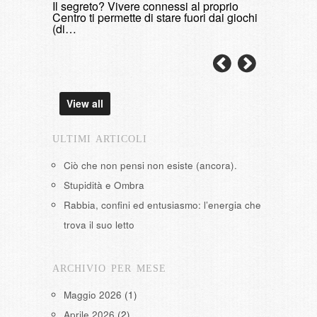
Il segreto? Vivere connessi al proprio
domenica, 9 
Centro ti permette di stare fuori dai giochi
(di…
View all
ULTIMI ARTICOLI
Ciò che non pensi non esiste (ancora).
Stupidità e Ombra
Rabbia, confini ed entusiasmo: l’energia che
trova il suo letto
ARCHIVIO PER MESE
Maggio 2026
(1)
Aprile 2026
(2)