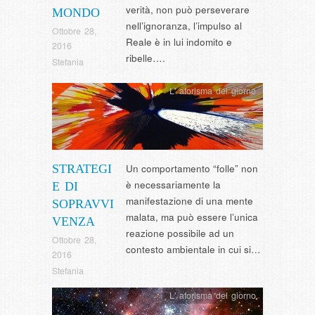
verità, non può perseverare
MONDO
nell’ignoranza, l’impulso al
Ottobre 28,
Reale è in lui indomito e
2016
ribelle….
Stefania
L' aforisma del giorno
STRATEGI
Un comportamento “folle” non
è necessariamente la
E DI
manifestazione di una mente
SOPRAVVI
malata, ma può essere l’unica
VENZA
reazione possibile ad un
Ottobre 28,
contesto ambientale in cui si…
2016
Stefania
L' aforisma del giorno