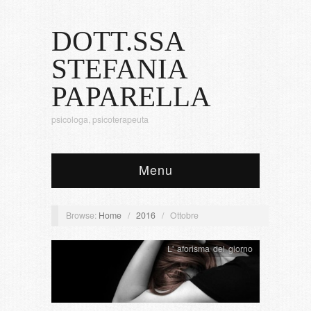
DOTT.SSA
STEFANIA
PAPARELLA
psicologa, psicoterapeuta
Menu
Browse:
Home
/
2016
/
Ottobre
L' aforisma del giorno