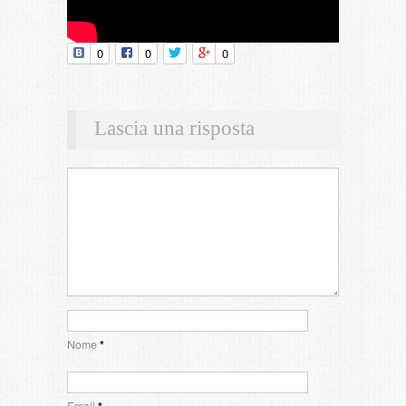
0
0
0
Lascia una risposta
Nome
*