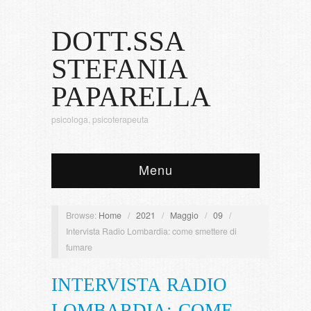
DOTT.SSA
STEFANIA
PAPARELLA
psicologa, psicoterapeuta
Menu
Browse:
Home
/
2021
/
Maggio
/
09
/
Intervista Radio Lombardia: come smettere di
fumare
INTERVISTA RADIO
LOMBARDIA: COME