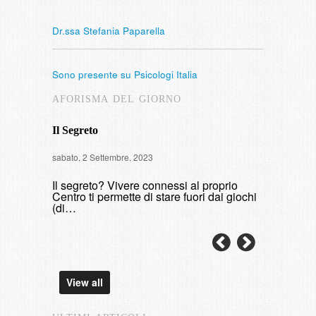
Dr.ssa Stefania Paparella
Sono presente su Psicologi Italia
AFORISMA DEL GIORNO
Il Segreto
Intervista
sabato, 2 Settembre, 2023
di fumare
Il segreto? Vivere connessi al proprio
domenica, 9 
Centro ti permette di stare fuori dai giochi
(di…
View all