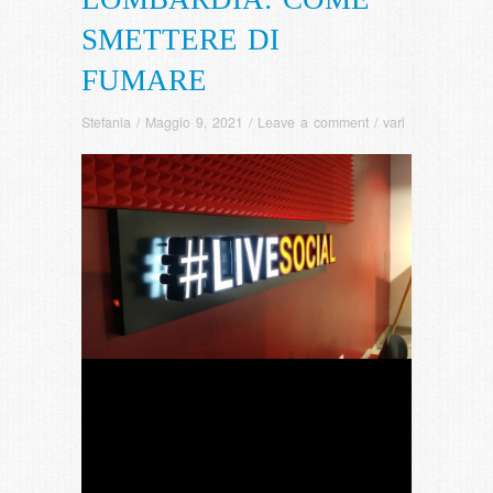
SMETTERE DI
FUMARE
Stefania
/
Maggio 9, 2021
/
Leave a comment
/
vari