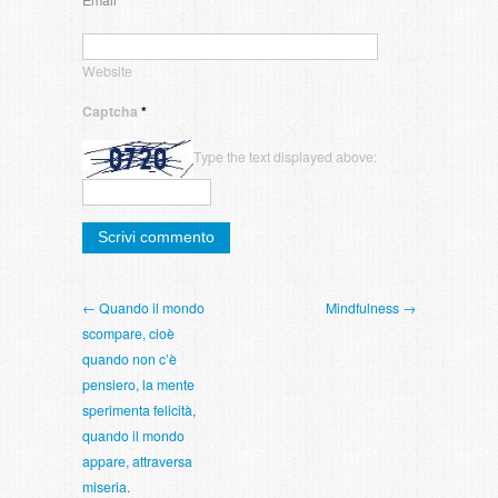
Email
*
Website
Captcha
*
Type the text displayed above:
← Quando il mondo
Mindfulness →
scompare, cioè
quando non c’è
pensiero, la mente
sperimenta felicità,
quando il mondo
appare, attraversa
miseria.