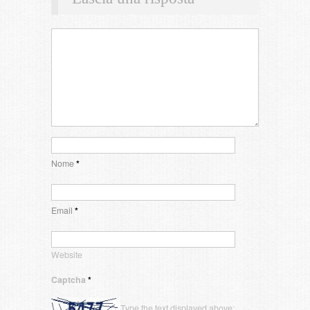
Nome
*
Email
*
Website
Captcha
*
Type the text displayed above: