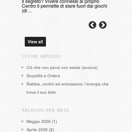
Il segreto? Vivere connessi al proprio
domenica, 9 
Centro ti permette di stare fuori dai giochi
(di…
View all
ULTIMI ARTICOLI
Ciò che non pensi non esiste (ancora).
Stupidità e Ombra
Rabbia, confini ed entusiasmo: l’energia che
trova il suo letto
ARCHIVIO PER MESE
Maggio 2026
(1)
Aprile 2026
(2)