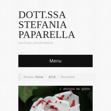
DOTT.SSA
STEFANIA
PAPARELLA
psicologa, psicoterapeuta
Menu
Browse:
Home
/
2018
/
Novembre
L' aforisma del giorno