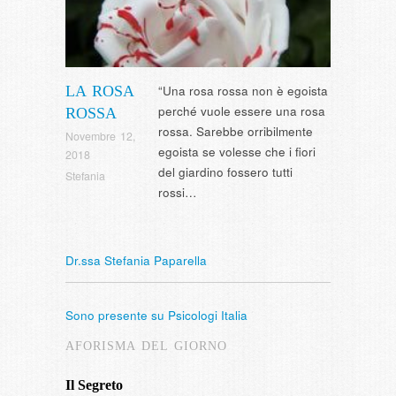
LA ROSA
“Una rosa rossa non è egoista
perché vuole essere una rosa
ROSSA
rossa. Sarebbe orribilmente
Novembre 12,
egoista se volesse che i fiori
2018
del giardino fossero tutti
Stefania
rossi…
Dr.ssa Stefania Paparella
Sono presente su Psicologi Italia
AFORISMA DEL GIORNO
Il Segreto
Intervista