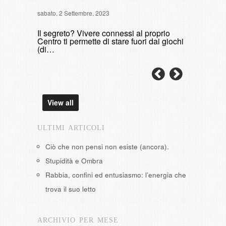
sabato, 2 Settembre, 2023
di fumare
Il segreto? Vivere connessi al proprio
domenica, 9 
Centro ti permette di stare fuori dai giochi
(di…
View all
ULTIMI ARTICOLI
Ciò che non pensi non esiste (ancora).
Stupidità e Ombra
Rabbia, confini ed entusiasmo: l’energia che
trova il suo letto
ARCHIVIO PER MESE