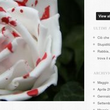
View al
ULTIMI 
Ciò che
Stupidi
Rabbia, 
trova il 
ARCHIVI
Maggio
Aprile 
Gennai
Settemb
Maggio