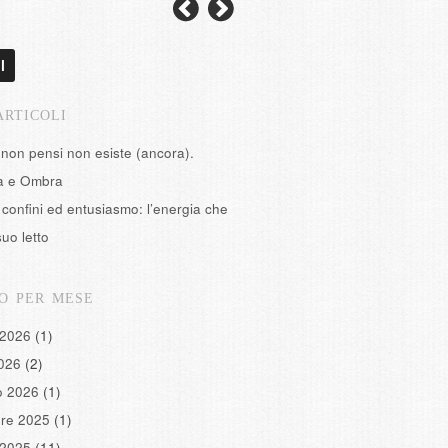
l
ARTICOLI
 non pensi non esiste (ancora).
tà e Ombra
confini ed entusiasmo: l’energia che
suo letto
O PER MESE
 2026
(1)
2026
(2)
o 2026
(1)
re 2025
(1)
 2025
(11)