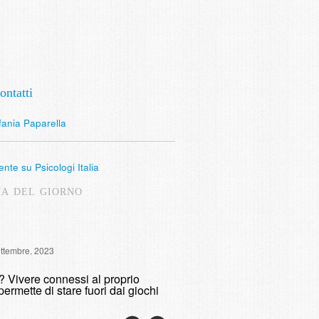
ontatti
fania Paparella
nte su Psicologi Italia
MA DEL GIORNO
Intervista Radio Lombardia: 
ettembre, 2023
fumare
o? Vivere connessi al proprio
domenica, 9 Maggio, 2021
permette di stare fuori dai giochi