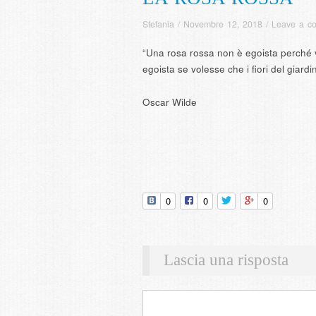
Stefania
/
Novembre 12, 2018
/
Leave a c
“Una rosa rossa non è egoista perché 
egoista se volesse che i fiori del giardin
Oscar Wilde
0
0
0
Lascia una risposta