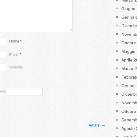
Giugno
Gennai
Dicemb
Novemb
Nome
*
Ottobre
Maggio
Email
*
Aprile 
Website
Marzo 
Febbrai
Gennai
ove:
Dicemb
Novemb
Ottobre
Settemb
Amarsi →
Agosto 
Luglio 