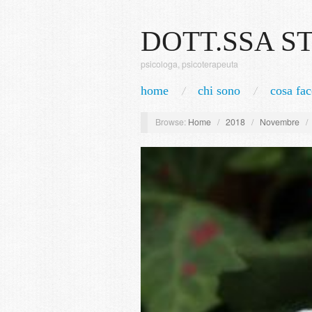
DOTT.SSA S
psicologa, psicoterapeuta
home
chi sono
cosa fac
Browse:
Home
/
2018
/
Novembre