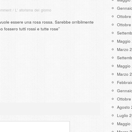
Gennai
omment
/
L' aforisma del giorno
Ottobre
vuole essere una rosa rossa. Sarebbe orribilmente
Ottobre
o fossero tutti rossi e tutte rose”
Settemb
Maggio
Marzo 
Settemb
Maggio
Marzo 
Febbrai
Gennai
Ottobre
Agosto 
Luglio 
Maggio
Marzo 