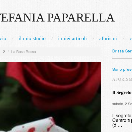
TEFANIA PAPARELLA
cio
il mio studio
i miei articoli
aforismi
c
Dr.ssa Ste
/
12
/
La Rosa Rossa
Sono prese
AFORIS
Il Segreto
sabato, 2 S
Il segret
Centro ti 
(di…