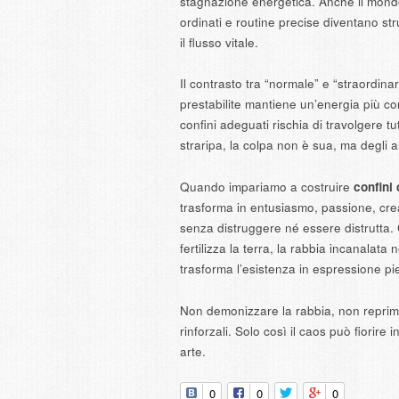
stagnazione energetica. Anche il mond
ordinati e routine precise diventano str
il flusso vitale.
Il contrasto tra “normale” e “straordin
prestabilite mantiene un’energia più c
confini adeguati rischia di travolgere t
straripa, la colpa non è sua, ma degli a
Quando impariamo a costruire
confini 
trasforma in entusiasmo, passione, creati
senza distruggere né essere distrutta. 
fertilizza la terra, la rabbia incanalata
trasforma l’esistenza in espressione pi
Non demonizzare la rabbia, non reprimer
rinforzali. Solo così il caos può fiorire 
arte.
0
0
0