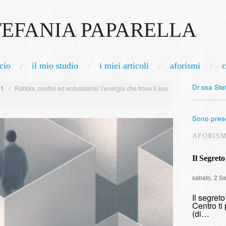
TEFANIA PAPARELLA
cio
il mio studio
i miei articoli
aforismi
c
Dr.ssa Ste
01
/
Rabbia, confini ed entusiasmo: l’energia che trova il suo
Sono prese
AFORIS
Il Segreto
sabato, 2 S
Il segret
Centro ti 
(di…