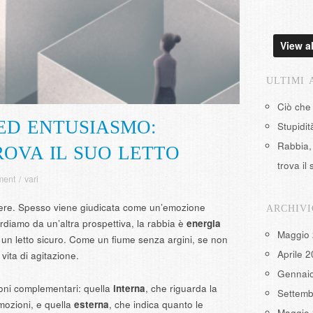
View al
ULTIMI 
Ciò che
 ED ENTUSIASMO:
Stupidi
Rabbia, 
ROVA IL SUO LETTO
trova il 
ment
/
vari
ere. Spesso viene giudicata come un’emozione
ARCHIVI
rdiamo da un’altra prospettiva, la rabbia è
energia
Maggio
un letto sicuro. Come un fiume senza argini, se non
Aprile 
 vita di agitazione.
Gennai
oni complementari: quella
interna
, che riguarda la
Settemb
emozioni, e quella
esterna
, che indica quanto le
Maggio