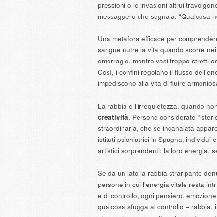
pressioni o le invasioni altrui travolgono
messaggero che segnala: “Qualcosa non
Una metafora efficace per comprendere 
sangue nutre la vita quando scorre nei
emorragie, mentre vasi troppo stretti os
Così, i confini regolano il flusso dell’e
impediscono alla vita di fluire armonio
La rabbia e l’irrequietezza, quando no
creatività
. Persone considerate “ister
straordinaria, che se incanalata appar
istituti psichiatrici in Spagna, individui
artistici sorprendenti: la loro energia, 
Se da un lato la rabbia straripante denunc
persone in cui l’energia vitale resta in
e di controllo, ogni pensiero, emozione
qualcosa sfugga al controllo – rabbia, 