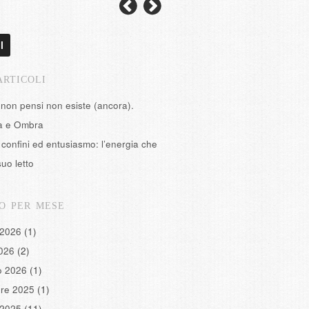
l
ARTICOLI
 non pensi non esiste (ancora).
tà e Ombra
confini ed entusiasmo: l’energia che
suo letto
O PER MESE
 2026
(1)
2026
(2)
o 2026
(1)
re 2025
(1)
 2025
(11)