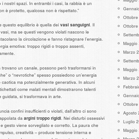
 i nostri spazi. In entrambi i casi, la rabbia è un
Gennai
 è protetto, qualcosa non è rispettato.”
Ottobre
questo equilibrio è quella dei
vasi sanguigni
. Il
Ottobre
 vasi, ma se questi vengono violati nascono le
Settemb
tacolano la circolazione e fanno ristagnare l’energia.
Maggio
nergia emotiva: troppo rigidi o troppo assenti,
Marzo 
samente.
Settemb
n trovano un canale, possono però trasformarsi in
Maggio
iche” o “nevrotiche” spesso possiedono un’energia
Marzo 
e caotica ma potenzialmente generativa. In alcuni
Febbrai
 etichettati come malati mentali dimostrarono talenti
Gennai
se guidata, si trasformava in arte.
Ottobre
ia confini insufficienti o violati, dall’altro ci sono
Agosto 
trappolata da
argini troppo rigidi
. Nei disturbi ossessivi
Luglio 
 e gesto viene sorvegliato e corretto. La paura che
Maggio
impulso, creatività – produce tensione interna e
Marzo 