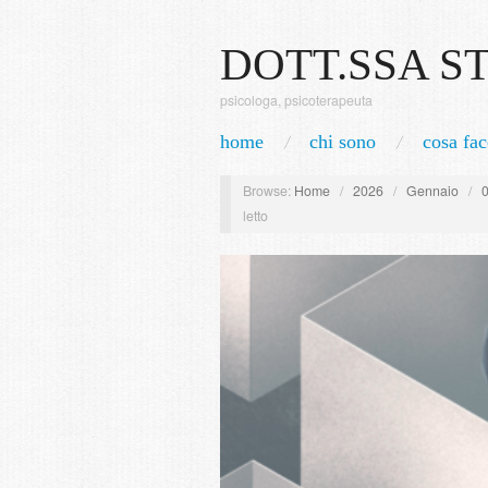
DOTT.SSA S
psicologa, psicoterapeuta
home
chi sono
cosa fac
Browse:
Home
/
2026
/
Gennaio
/
letto