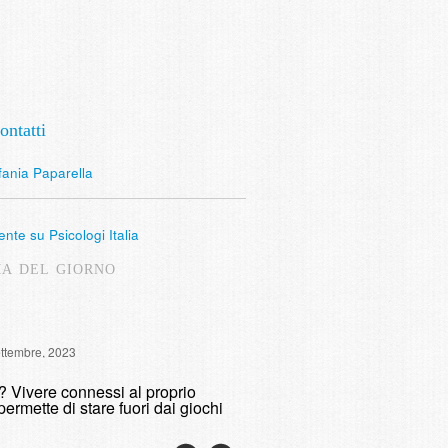
ontatti
fania Paparella
nte su Psicologi Italia
MA DEL GIORNO
Intervista Radio Lombardia: 
ettembre, 2023
fumare
o? Vivere connessi al proprio
domenica, 9 Maggio, 2021
permette di stare fuori dai giochi