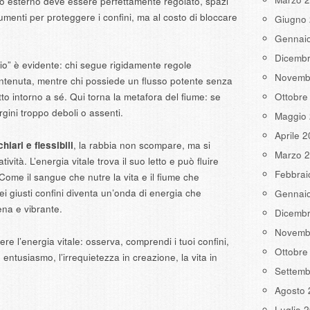
o esterno deve essere perfettamente regolato, spazi
umenti per proteggere i confini, ma al costo di bloccare
Giugno
Gennai
Dicemb
ario” è evidente: chi segue rigidamente regole
Novemb
ontenuta, mentre chi possiede un flusso potente senza
Ottobre
utto intorno a sé. Qui torna la metafora del fiume: se
rgini troppo deboli o assenti.
Maggio
Aprile 
chiari e flessibili
, la rabbia non scompare, ma si
Marzo 
vità. L’energia vitale trova il suo letto e può fluire
Febbrai
Come il sangue che nutre la vita e il fiume che
 nei giusti confini diventa un’onda di energia che
Gennai
ena e vibrante.
Dicemb
Novemb
e l’energia vitale: osserva, comprendi i tuoi confini,
Ottobre
in entusiasmo, l’irrequietezza in creazione, la vita in
Settemb
Agosto 
Luglio 