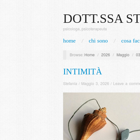
DOTT.SSA S
psicologa, psicoterapeuta
home
chi sono
cosa fac
Browse:
Home
/
2026
/
Maggio
/
0
INTIMITÀ
Stefania
/
Maggio 3, 2026
/
Leave a comm