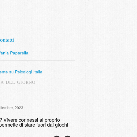
ontatti
fania Paparella
nte su Psicologi Italia
MA DEL GIORNO
Intervista Radio Lombardia: 
ettembre, 2023
fumare
o? Vivere connessi al proprio
domenica, 9 Maggio, 2021
permette di stare fuori dai giochi