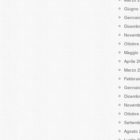
Giugno
Gennai
Dicemb
Novemb
Ottobre
Maggio
Aprile 
Marzo 
Febbrai
Gennai
Dicemb
Novemb
Ottobre
Settemb
Agosto 
Luglio 