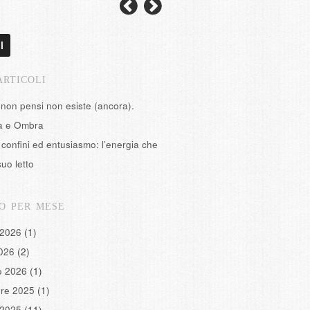
l
ARTICOLI
 non pensi non esiste (ancora).
tà e Ombra
confini ed entusiasmo: l’energia che
suo letto
O PER MESE
 2026
(1)
2026
(2)
o 2026
(1)
re 2025
(1)
 2025
(11)