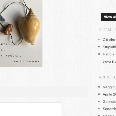
View al
ULTIMI 
Ciò che
Stupidi
Rabbia, 
trova il 
ARCHIVI
Maggio
Aprile 
Gennai
Settemb
Maggio