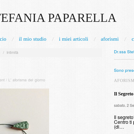
TEFANIA PAPARELLA
cio
il mio studio
i miei articoli
aforismi
c
Dr.ssa Ste
3
/
Intimità
Sono prese
ent
/
L' aforisma del giorno
AFORIS
Il Segreto
sabato, 2 S
Il segret
Centro ti 
(di…