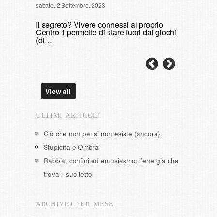
sabato, 2 Settembre, 2023
di fumare
Il segreto? Vivere connessi al proprio
domenica, 9 
Centro ti permette di stare fuori dai giochi
(di…
View all
ULTIMI ARTICOLI
Ciò che non pensi non esiste (ancora).
Stupidità e Ombra
Rabbia, confini ed entusiasmo: l’energia che
trova il suo letto
ARCHIVIO PER MESE