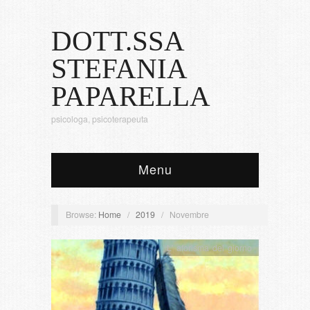
DOTT.SSA
STEFANIA
PAPARELLA
psicologa, psicoterapeuta
Menu
Browse:
Home
/
2019
/
Novembre
L' aforisma del giorno