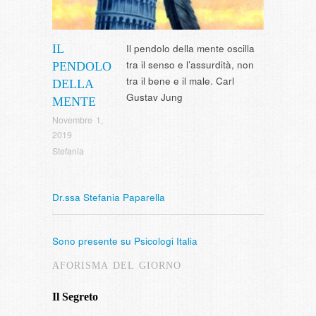
IL
Il pendolo della mente oscilla
tra il senso e l’assurdità, non
PENDOLO
tra il bene e il male. Carl
DELLA
Gustav Jung
MENTE
Novembre 1,
2019
Stefania
Dr.ssa Stefania Paparella
Sono presente su Psicologi Italia
AFORISMA DEL GIORNO
Il Segreto
Intervista