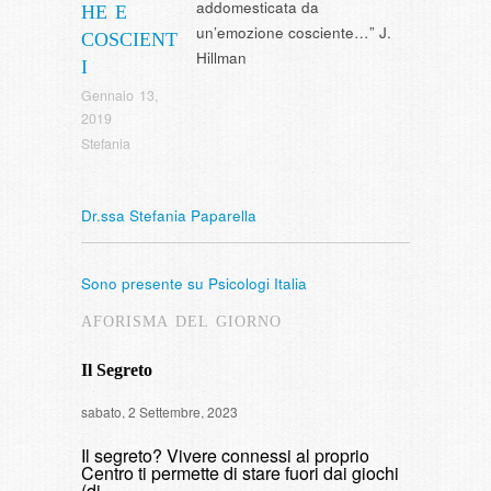
addomesticata da
HE E
un’emozione cosciente…” J.
COSCIENT
Hillman
I
Gennaio 13,
2019
Stefania
Dr.ssa Stefania Paparella
Sono presente su Psicologi Italia
AFORISMA DEL GIORNO
Il Segreto
Intervista
sabato, 2 Settembre, 2023
di fumare
Il segreto? Vivere connessi al proprio
domenica, 9 
Centro ti permette di stare fuori dai giochi
(di…