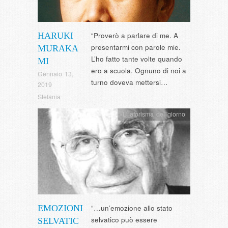
HARUKI
“Proverò a parlare di me. A
presentarmi con parole mie.
MURAKA
L’ho fatto tante volte quando
MI
ero a scuola. Ognuno di noi a
Gennaio 13,
turno doveva mettersi…
2019
Stefania
L' aforisma del giorno
EMOZIONI
“…un’emozione allo stato
selvatico può essere
SELVATIC