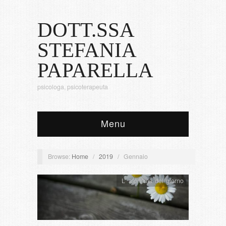
DOTT.SSA
STEFANIA
PAPARELLA
psicologa, psicoterapeuta
Menu
Browse:
Home
/
2019
/
Gennaio
L' aforisma del giorno