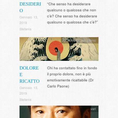
DESIDERI
“Che senso ha desiderare
qualcuno o qualcosa che non
O
c’è? Che senso ha desiderare
Gennaio 13,
qualcuno o qualcosa che c’è?”
2019
Stefania
L' aforisma del giorno
DOLORE
Chi ha contattato fino in fondo
il proprio dolore, non è più
E
emotivamente ricattabile (Dr
RICATTO
Carlo Paone)
Gennaio 13,
2019
Stefania
vari