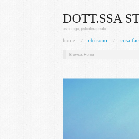
DOTT.SSA S
psicologa, psicoterapeuta
home
chi sono
cosa fac
Browse:
Home