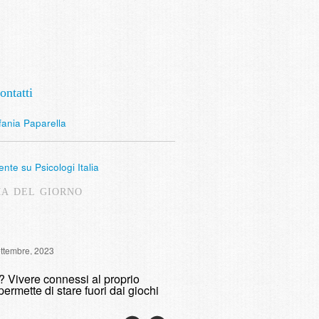
ontatti
fania Paparella
nte su Psicologi Italia
MA DEL GIORNO
Intervista Radio Lombardia: 
ettembre, 2023
fumare
o? Vivere connessi al proprio
domenica, 9 Maggio, 2021
permette di stare fuori dai giochi