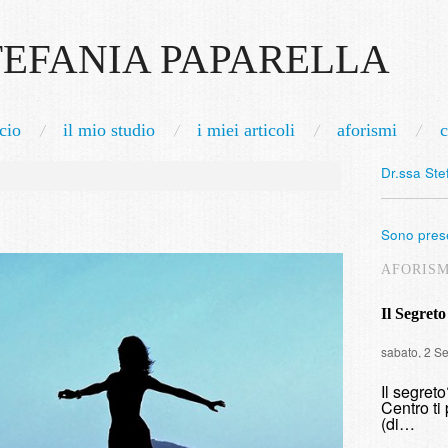
TEFANIA PAPARELLA
cio
il mio studio
i miei articoli
aforismi
c
Dr.ssa Ste
Sono prese
AFORIS
Il Segreto
sabato, 2 S
Il segret
Centro ti 
(di…