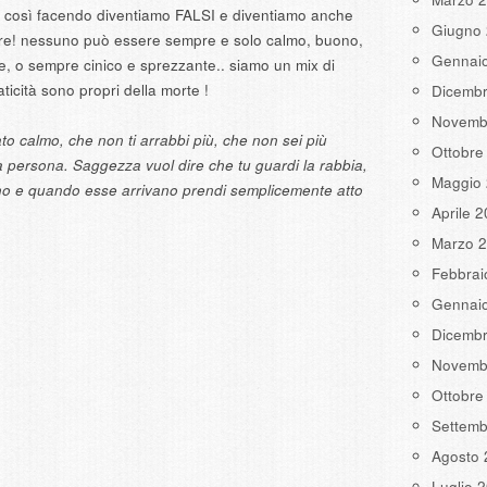
a così facendo diventiamo FALSI e diventiamo anche
Giugno
sere! nessuno può essere sempre e solo calmo, buono,
Gennai
e, o sempre cinico e sprezzante.. siamo un mix di
taticità sono propri della morte !
Dicemb
Novemb
o calmo, che non ti arrabbi più, che non sei più
Ottobre
a persona. Saggezza vuol dire che tu guardi la rabbia,
Maggio
vano e quando esse arrivano prendi semplicemente atto
Aprile 
Marzo 
Febbrai
Gennai
Dicemb
Novemb
Ottobre
Settemb
Agosto 
Luglio 