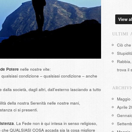
View al
ULTIMI 
Ciò che
Stupidi
Rabbia, 
nde Potere
nelle nostre vite:
trova il 
 qualsiasi condizione – qualsiasi condizione – anche
ARCHIVI
 dalla società, dagli altri, dall’esterno lasciando a tutto
Maggio
ità della nostra Serenità nelle nostre mani,
Aprile 
anza ci si presenti.
Gennai
istenza
. La Fede non è qui intesa in senso religioso,
Settemb
te che QUALSIASI COSA accada sia la cosa migliore
Maggio