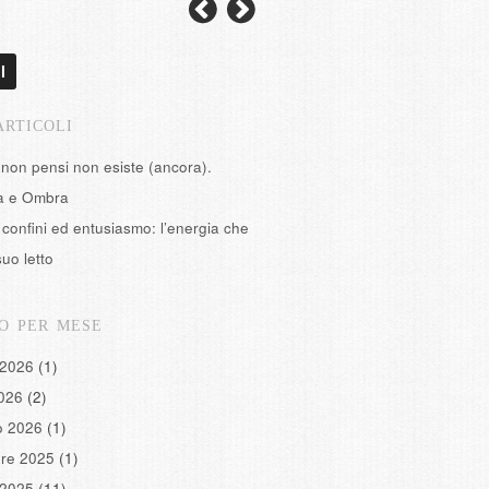
l
ARTICOLI
 non pensi non esiste (ancora).
tà e Ombra
confini ed entusiasmo: l’energia che
suo letto
O PER MESE
 2026
(1)
2026
(2)
o 2026
(1)
re 2025
(1)
 2025
(11)