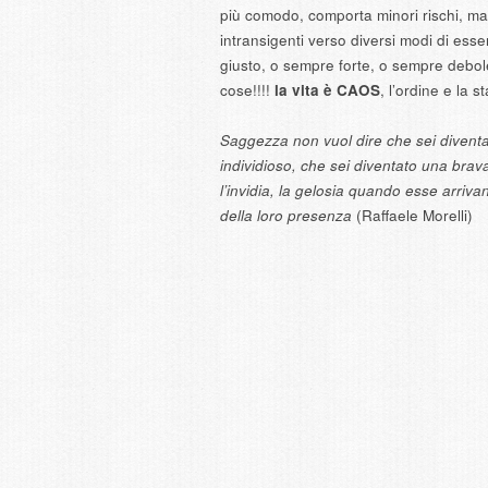
più comodo, comporta minori rischi, m
intransigenti verso diversi modi di es
giusto, o sempre forte, o sempre debol
cose!!!!
la vita è CAOS
, l’ordine e la s
Saggezza non vuol dire che sei diventat
individioso, che sei diventato una brav
l’invidia, la gelosia quando esse arri
della loro presenza
(Raffaele Morelli)