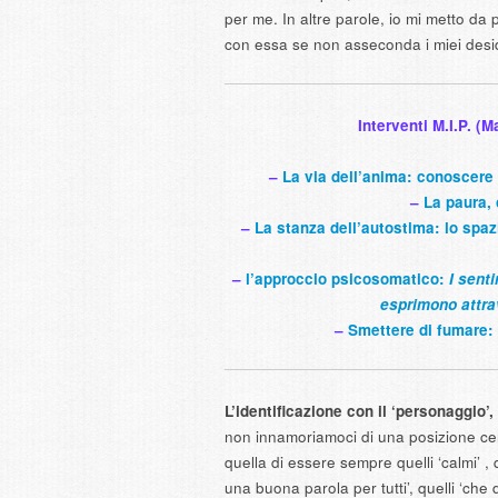
per me. In altre parole, io mi metto da
con essa se non asseconda i miei desid
Interventi M.I.P. (
–
La via dell’anima: conoscere l
–
La paura,
–
La stanza dell’autostima:
lo spaz
–
l’approccio psicosomatico:
I sent
esprimono attra
–
Smettere di fumare: 
L’identificazione con il ‘personaggio’,
non innamoriamoci di una posizione cer
quella di essere sempre quelli ‘calmi’ , q
una buona parola per tutti’, quelli ‘che