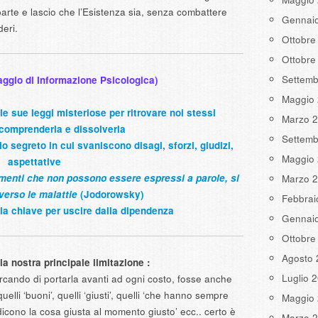
 parte e lascio che l’Esistenza sia, senza combattere
Gennai
eri.
Ottobre
Ottobre
Settemb
Maggio di Informazione Psicologica)
Maggio
e sue leggi misteriose per ritrovare noi stessi
Marzo 
 comprenderla e dissolverla
Settemb
io segreto in cui svaniscono disagi, sforzi, giudizi,
Maggio
aspettative
imenti che non possono essere espressi a parole, si
Marzo 
verso le malattie
(Jodorowsky)
Febbrai
la chiave per uscire dalla dipendenza
Gennai
Ottobre
Agosto 
 la nostra principale limitazione :
Luglio 
cando di portarla avanti ad ogni costo, fosse anche
uelli ‘buoni’, quelli ‘giusti’, quelli ‘che hanno sempre
Maggio
 dicono la cosa giusta al momento giusto’ ecc.. certo è
Marzo 