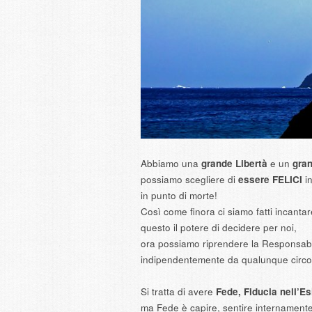
Abbiamo una
grande Libertà
e un
gra
possiamo scegliere di
essere FELICI
in
in punto di morte!
Così come finora ci siamo fatti incantare
questo il potere di decidere per noi,
ora possiamo riprendere la Responsabil
indipendentemente da qualunque circost
Si tratta di avere
Fede, Fiducia nell’Es
ma Fede è capire, sentire internamen