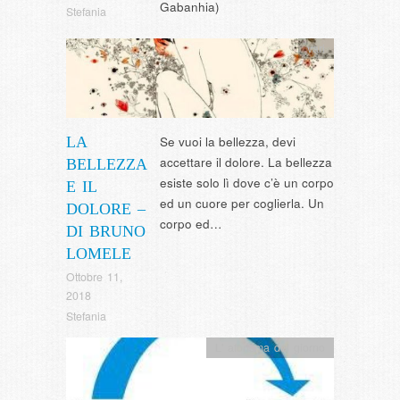
Gabanhia)
Stefania
vari
LA
Se vuoi la bellezza, devi
accettare il dolore. La bellezza
BELLEZZA
esiste solo lì dove c’è un corpo
E IL
ed un cuore per coglierla. Un
DOLORE –
corpo ed…
DI BRUNO
LOMELE
Ottobre 11,
2018
Stefania
L' aforisma del giorno