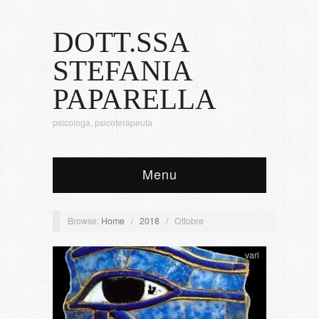
DOTT.SSA
STEFANIA
PAPARELLA
psicologa, psicoterapeuta
Menu
Browse:
Home
/
2018
/
Ottobre
vari