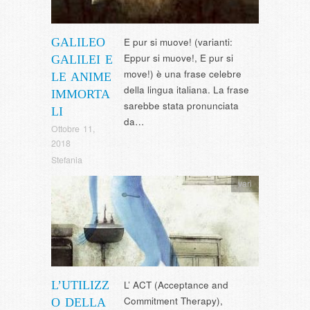
GALILEO
E pur si muove! (varianti:
Eppur si muove!, E pur si
GALILEI E
move!) è una frase celebre
LE ANIME
della lingua italiana. La frase
IMMORTA
sarebbe stata pronunciata
LI
da…
Ottobre 11,
2018
Stefania
vari
L’UTILIZZ
L’ ACT (Acceptance and
Commitment Therapy),
O DELLA