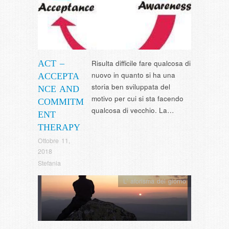
ACT –
Risulta difficile fare qualcosa di
nuovo in quanto si ha una
ACCEPTA
storia ben sviluppata del
NCE AND
motivo per cui si sta facendo
COMMITM
qualcosa di vecchio. La…
ENT
THERAPY
Ottobre 11,
2018
Stefania
L' aforisma del giorno