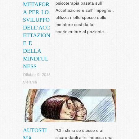
psicoterapia basata sull’
METAFOR
Accettazione e sull’ Impegno ,
A PER LO
utilizza molto spesso delle
SVILUPPO
metafore così da far
DELL’ACC
sperimentare al paziente…
ETTAZION
E E
DELLA
MINDFUL
NESS
Ottobre 9, 2018
Stefania
L' aforisma del giorno
AUTOSTI
“Chi stima sé stesso è al
sicuro dagli altri; indossa una
MA