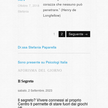
corazza che nessuno può
Ottobre 7, 2018
penetrare.” (Henry de
Stefania
Longfellow)
1
2
Seguente →
Dr.ssa Stefania Paparella
Sono presente su Psicologi Italia
AFORISMA DEL GIORNO
Il Segreto
Intervista
sabato, 2 Settembre, 2023
di fumare
Il segreto? Vivere connessi al proprio
domenica, 9 
Centro ti permette di stare fuori dai giochi
(di…