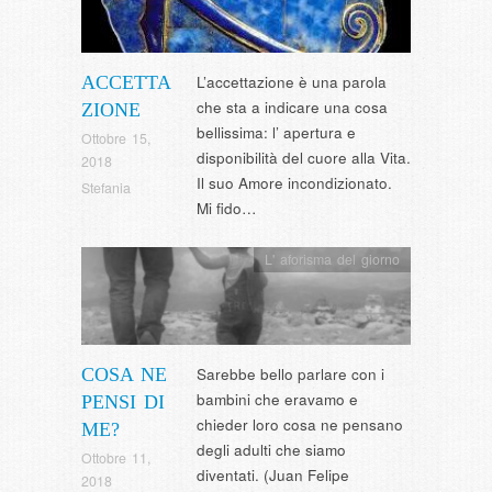
ACCETTA
L’accettazione è una parola
che sta a indicare una cosa
ZIONE
bellissima: l’ apertura e
Ottobre 15,
disponibilità del cuore alla Vita.
2018
Il suo Amore incondizionato.
Stefania
Mi fido…
L' aforisma del giorno
COSA NE
Sarebbe bello parlare con i
bambini che eravamo e
PENSI DI
chieder loro cosa ne pensano
ME?
degli adulti che siamo
Ottobre 11,
diventati. (Juan Felipe
2018