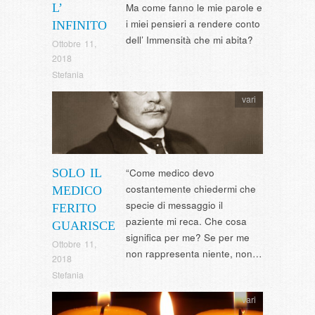
L’
Ma come fanno le mie parole e
i miei pensieri a rendere conto
INFINITO
dell’ Immensità che mi abita?
Ottobre 11,
2018
Stefania
vari
SOLO IL
“Come medico devo
costantemente chiedermi che
MEDICO
specie di messaggio il
FERITO
paziente mi reca. Che cosa
GUARISCE
significa per me? Se per me
Ottobre 11,
non rappresenta niente, non…
2018
Stefania
vari