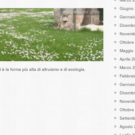
Giugno
L' aforisma del giorno
Gennai
Dicemb
Novemb
Ottobre
Maggio
Aprile 
Marzo 
 è la forma più alta di altruismo e di ecologia.
Febbrai
Gennai
Dicemb
Novemb
Ottobre
Settemb
Agosto 
Luglio 