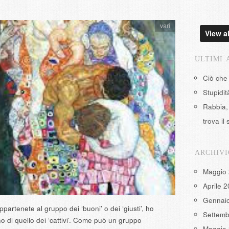
vari
View al
ULTIMI 
Ciò che
Stupidi
Rabbia, 
trova il 
ARCHIVI
Maggio
Aprile 
Gennai
ppartenete al gruppo dei ‘buoni’ o dei ‘giusti’, ho
Settemb
o di quello dei ‘cattivi’. Come può un gruppo
Maggio