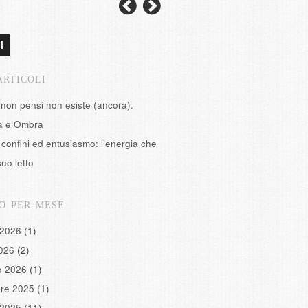
l
ARTICOLI
 non pensi non esiste (ancora).
tà e Ombra
confini ed entusiasmo: l’energia che
suo letto
O PER MESE
 2026
(1)
2026
(2)
o 2026
(1)
re 2025
(1)
 2025
(11)