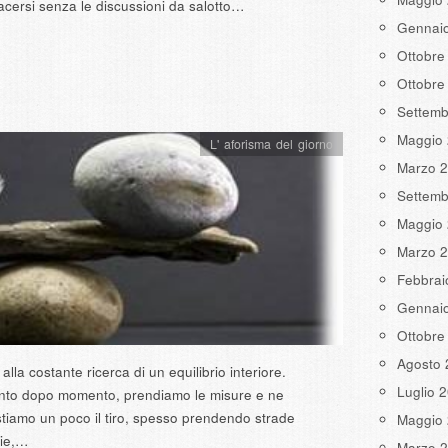
cersi senza le discussioni da salotto…
Gennai
Ottobre
Ottobre
Settemb
Maggio
L' aforisma del giorno
Marzo 
Settemb
Maggio
Marzo 
Febbrai
Gennai
Ottobre
Agosto 
alla costante ricerca di un equilibrio interiore.
Luglio 
to dopo momento, prendiamo le misure e ne
tiamo un poco il tiro, spesso prendendo strade
Maggio
orie,…
Marzo 