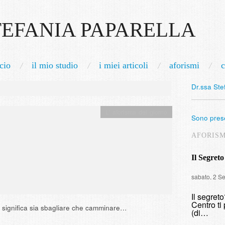
TEFANIA PAPARELLA
cio
il mio studio
i miei articoli
aforismi
c
Dr.ssa Ste
L' aforisma del giorno
Sono prese
AFORIS
Il Segreto
sabato, 2 S
Il segret
Centro ti 
e significa sia sbagliare che camminare…
(di…