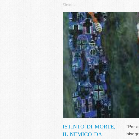
Stefania
ISTINTO DI MORTE,
“Per a
bisogn
IL NEMICO DA