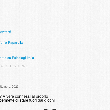
ontatti
fania Paparella
nte su Psicologi Italia
MA DEL GIORNO
Intervista Radio Lombardia: 
ettembre, 2023
fumare
o? Vivere connessi al proprio
domenica, 9 Maggio, 2021
permette di stare fuori dai giochi