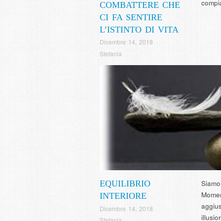
compia
COMBATTERE CHE
CI FA SENTIRE
L’ISTINTO DI VITA
Dicembre 14, 2018
Stefania
EQUILIBRIO
Siamo 
Momen
INTERIORE
aggius
Dicembre 14, 2018
illusi
Stefania