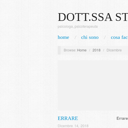
DOTT.SSA S
psicologa, psicoterapeuta
home
chi sono
cosa fac
Browse:
Home
/
2018
/
Dicembre
ERRARE
Errar
Dicembre 14, 2018