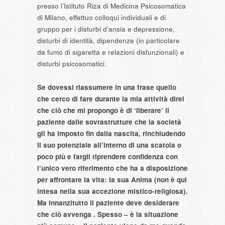
presso l’Istituto Riza di Medicina Psicosomatica
di Milano, effettuo colloqui individuali e di
gruppo per i disturbi d’ansia e depressione,
disturbi di identità, dipendenze (in particolare
da fumo di sigaretta e relazioni disfunzionali) e
disturbi psicosomatici.
Se dovessi riassumere in una frase quello
che cerco di fare durante la mia attività direi
che ciò che mi propongo è di ‘liberare’ il
paziente dalle sovrastrutture che la società
gli ha imposto fin dalla nascita, rinchiudendo
il suo potenziale all’interno di una scatola o
poco più e fargli riprendere confidenza con
l’unico vero riferimento che ha a disposizione
per affrontare la vita: la sua Anima (non è qui
intesa nella sua accezione mistico-religiosa).
Ma innanzitutto il paziente deve desiderare
che ciò avvenga . Spesso – è la situazione