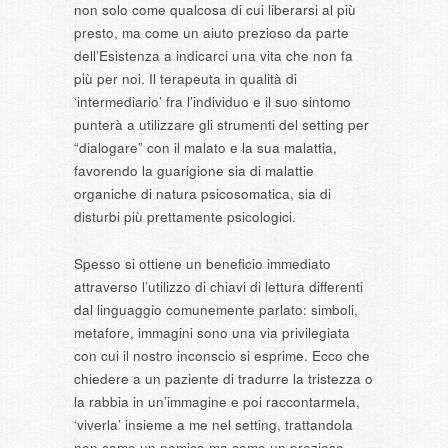
non solo come qualcosa di cui liberarsi al più
presto, ma come un aiuto prezioso da parte
dell’Esistenza a indicarci una vita che non fa
più per noi. Il terapeuta in qualità di
‘intermediario’ fra l’individuo e il suo sintomo
punterà a utilizzare gli strumenti del setting per
“dialogare” con il malato e la sua malattia,
favorendo la guarigione sia di malattie
organiche di natura psicosomatica, sia di
disturbi più prettamente psicologici.
Spesso si ottiene un beneficio immediato
attraverso l’utilizzo di chiavi di lettura differenti
dal linguaggio comunemente parlato: simboli,
metafore, immagini sono una via privilegiata
con cui il nostro inconscio si esprime. Ecco che
chiedere a un paziente di tradurre la tristezza o
la rabbia in un’immagine e poi raccontarmela,
‘viverla’ insieme a me nel setting, trattandola
non come un nemico ma come un prezioso