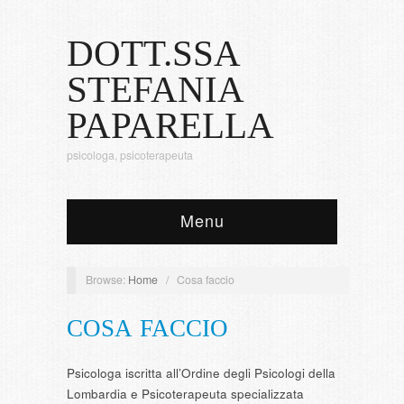
DOTT.SSA
STEFANIA
PAPARELLA
psicologa, psicoterapeuta
Menu
Browse:
Home
/
Cosa faccio
COSA FACCIO
Psicologa iscritta all’Ordine degli Psicologi della
Lombardia e Psicoterapeuta specializzata