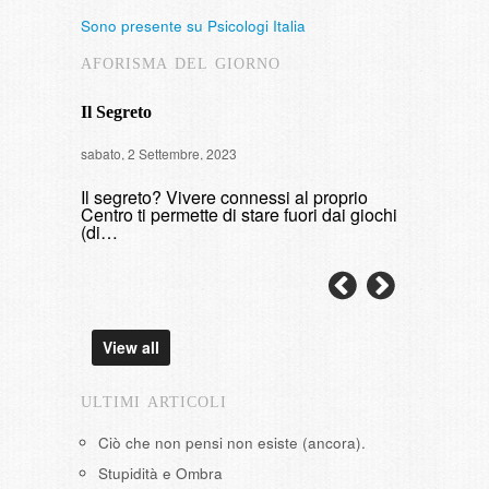
Sono presente su Psicologi Italia
AFORISMA DEL GIORNO
Il Segreto
Intervista
sabato, 2 Settembre, 2023
di fumare
Il segreto? Vivere connessi al proprio
domenica, 9 
Centro ti permette di stare fuori dai giochi
(di…
View all
ULTIMI ARTICOLI
Ciò che non pensi non esiste (ancora).
Stupidità e Ombra