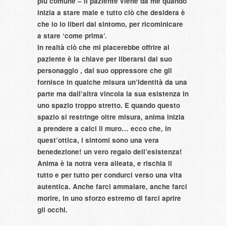
più comune – il paziente viene da me quando
inizia a stare male e tutto ciò che desidera è
che io lo liberi dal sintomo, per ricominicare
a stare ‘come prima’.
In realtà ciò che mi piacerebbe offrire al
paziente è la chiave per liberarsi dal suo
personaggio , dal suo oppressore che gli
fornisce in qualche misura un’identità da una
parte ma dall’altra vincola la sua esistenza in
uno spazio troppo stretto. E quando questo
spazio si restringe oltre misura, anima inizia
a prendere a calci il muro… ecco che, in
quest’ottica, i sintomi sono una vera
benedezione! un vero regalo dell’esistenza!
Anima è la notra vera alleata, e rischia il
tutto e per tutto per condurci verso una vita
autentica. Anche farci ammalare, anche farci
morire, in uno sforzo estremo di farci aprire
gli occhi.