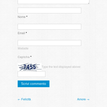
Nome
*
Email
*
Website
Captcha
*
Type the text displayed above:
← Felicità
Amore →