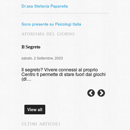
Dr.ssa Stefania Paparella
Sono presente su Psicologi Italia
AFORISMA DEL GIORNO
Il Segreto
Intervista
sabato, 2 Settembre, 2023
di fumare
Il segreto? Vivere connessi al proprio
domenica, 9 
Centro ti permette di stare fuori dai giochi
(di…
View all
ULTIMI ARTICOLI