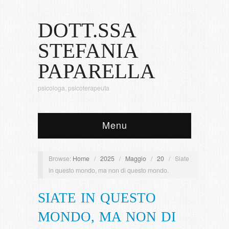
DOTT.SSA
STEFANIA
PAPARELLA
psicologa, psicoterapeuta
Menu
Browse:
Home
/
2025
/
Maggio
/
20
/
Siate
in questo mondo, ma non di questo mondo.
SIATE IN QUESTO
MONDO, MA NON DI