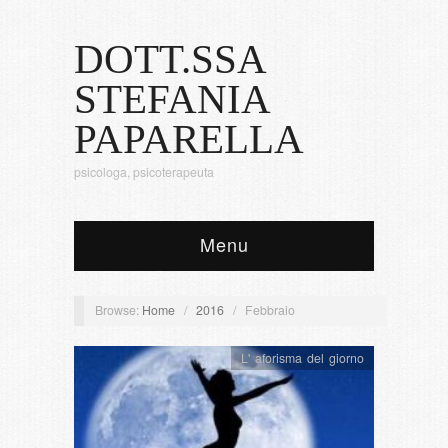
DOTT.SSA
STEFANIA
PAPARELLA
psicologa, psicoterapeuta
Menu
Browse:
Home
/
2016
/
Febbraio
L' aforisma del giorno