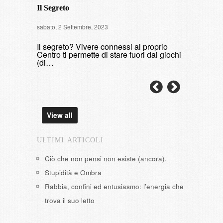
Il Segreto
Intervista
sabato, 2 Settembre, 2023
di fumare
Il segreto? Vivere connessi al proprio
domenica, 9 
Centro ti permette di stare fuori dai giochi
(di…
View all
ULTIMI ARTICOLI
Ciò che non pensi non esiste (ancora).
Stupidità e Ombra
Rabbia, confini ed entusiasmo: l’energia che
trova il suo letto