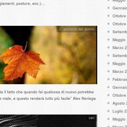
giamenti, posture, ecc.)…
Gennai
Ottobre
Ottobre
L' aforisma del giorno
Settemb
Maggio
Marzo 
Settemb
Maggio
Marzo 
Febbrai
Gennai
ta il fatto che quando fai qualcosa di nuovo potrebbe
Ottobre
 male, e questo renderà tutto più facile” Alex Noriega
Agosto 
Luglio 
vari
Maggio
Marzo 