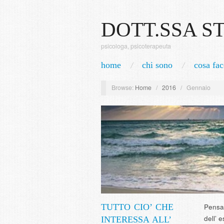
DOTT.SSA S
psicologa, psicoterapeuta
home
chi sono
cosa fac
Browse:
Home
/
2016
/
Gennaio
TUTTO CIO’ CHE
Pensav
dell’ 
INTERESSA ALL’