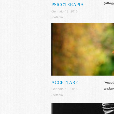
(atteg
PSICOTERAPIA
Gennaio 18, 2016
Stefania
ACCETTARE
“Accet
andare
Gennaio 18, 2016
Stefania