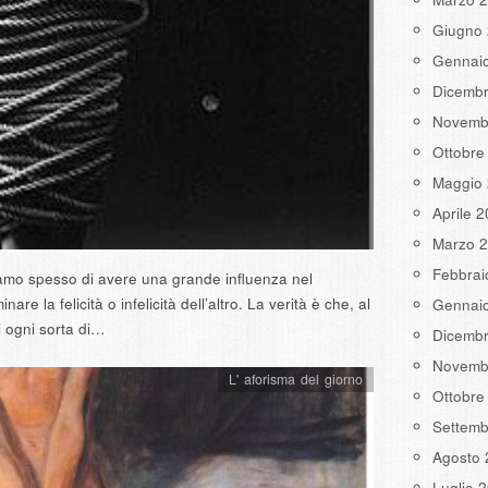
Giugno
Gennai
Dicemb
Novemb
Ottobre
Maggio
Aprile 
Marzo 
Febbrai
amo spesso di avere una grande influenza nel
nare la felicità o infelicità dell’altro. La verità è che, al
Gennai
di ogni sorta di…
Dicemb
Novemb
L' aforisma del giorno
Ottobre
Settemb
Agosto 
Luglio 