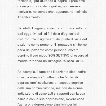
razionale), pur aiutando a ‘capire’ il problema
da un punto di vista cognitivo, non serve a
risolverlo, nel senso che, appunto, non stimola
il cambiamento.
Se infatti il linguaggio segnico fornisce soltanto
dati oggettivi, utili ai fini della diagnosi del
disturbo, ma insignificanti dal punto di vista del
paziente come persona, il linguaggio simbolico
parla del paziente come persona, ovvero
esprime il suo modo SOGGETTIVO di essere al
mondo fornendo un’immagine “olistica” di lui.
Ad esempio, il fatto che il paziente dica “soffro
di asma allergica” piuttosto che “soffro di
depressione” costituisce un aspetto segnico
della sua comunicazione, ma non dà alcuna
indicazione di come LUI si rapporti con la sua
asma o con la sua depressione, ovvero cosa
l’asma o la depressione significhi per lui.