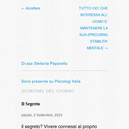
← Accettare
TUTTO CIO’ CHE
INTERESSA ALL’
UOMO E’
MANTENERE LA
SUA (PRECARIA)
STABILITA’
MENTALE →
Dr.ssa Stefania Paparella
Sono presente su Psicologi Italia
AFORISMA DEL GIORNO
Il Segreto
Intervista
sabato, 2 Settembre, 2023
di fumare
Il segreto? Vivere connessi al proprio
domenica, 9 