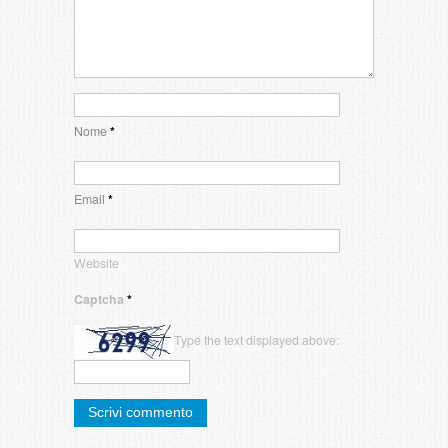
Nome
*
Email
*
Website
Captcha
*
Type the text displayed above: