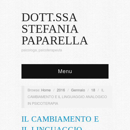
DOTT.SSA
STEFANIA
PAPARELLA
psicologa, psicoterapeuta
Menu
Browse:
Home
/
2016
/
Gennaio
/
18
/
IL
CAMBIAMENTO E IL LINGUAGGIO ANALOGICO
IN PSICOTERAPIA
IL CAMBIAMENTO E
IL LINGUAGGIO