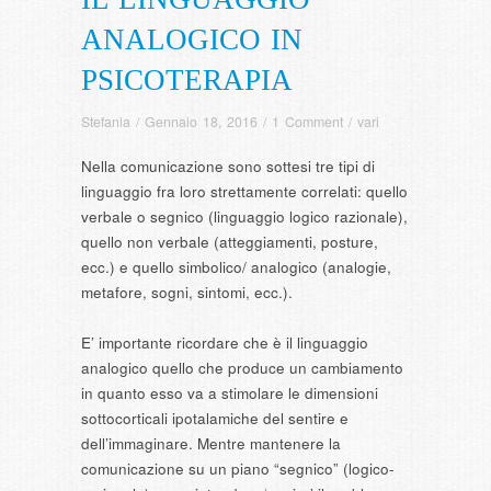
ANALOGICO IN
PSICOTERAPIA
Stefania
/
Gennaio 18, 2016
/
1 Comment
/
vari
Nella comunicazione sono sottesi tre tipi di
linguaggio fra loro strettamente correlati: quello
verbale o segnico (linguaggio logico razionale),
quello non verbale (atteggiamenti, posture,
ecc.) e quello simbolico/ analogico (analogie,
metafore, sogni, sintomi, ecc.).
E’ importante ricordare che è il linguaggio
analogico quello che produce un cambiamento
in quanto esso va a stimolare le dimensioni
sottocorticali ipotalamiche del sentire e
dell’immaginare. Mentre mantenere la
comunicazione su un piano “segnico” (logico-