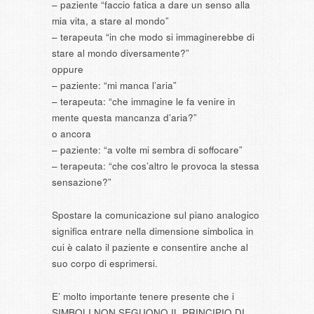
– paziente “faccio fatica a dare un senso alla
mia vita, a stare al mondo”
– terapeuta “in che modo si immaginerebbe di
stare al mondo diversamente?”
oppure
– paziente: “mi manca l’aria”
– terapeuta: “che immagine le fa venire in
mente questa mancanza d’aria?”
o ancora
– paziente: “a volte mi sembra di soffocare”
– terapeuta: “che cos’altro le provoca la stessa
sensazione?”
Spostare la comunicazione sul piano analogico
significa entrare nella dimensione simbolica in
cui è calato il paziente e consentire anche al
suo corpo di esprimersi.
E’ molto importante tenere presente che i
SIMBOLI NON SEGUONO IL PRINCIPIO DI