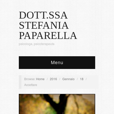
DOTT.SSA
STEFANIA
PAPARELLA
psicologa, psicoterapeuta
Menu
Browse:
Home
/
2016
/
Gennaio
/
18
/
Accettare