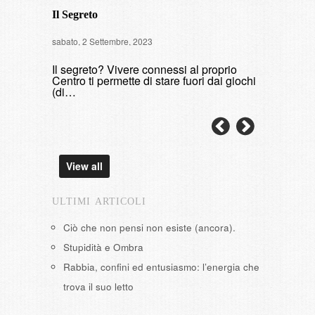
Il Segreto
Intervista
sabato, 2 Settembre, 2023
di fumare
Il segreto? Vivere connessi al proprio
domenica, 9 
Centro ti permette di stare fuori dai giochi
(di…
View all
ULTIMI ARTICOLI
Ciò che non pensi non esiste (ancora).
Stupidità e Ombra
Rabbia, confini ed entusiasmo: l’energia che
trova il suo letto