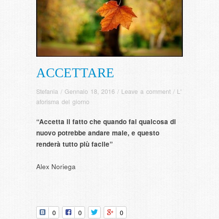
ACCETTARE
Stefania
/
Gennaio 18, 2016
/
Leave a comment
/
L'
aforisma del giorno
“Accetta il fatto che quando fai qualcosa di
nuovo potrebbe andare male, e questo
renderà tutto più facile”
Alex Noriega
0
0
0