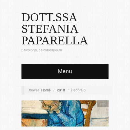
DOTT.SSA
STEFANIA
PAPARELLA
psicologa, psicoterapeuta
Menu
Browse:
Home
/
2018
/
Febbraio
vari