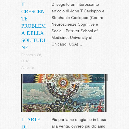
IL
Di seguito un interessante
articolo di John T Cacioppo e
CRESCEN
Stephanie Cacioppo (Centro
TE
Neuroscienze Cognitive e
PROBLEM
Sociali, Pritzker School of
A DELLA
Medicine, University of
SOLITUDI
Chicago, USA)…
NE
Febbraio 26,
2018
Stefania
L' aforisma del giorno
L’ ARTE
Più parliamo e agiamo in base
alla verità, ovvero più diciamo
DI