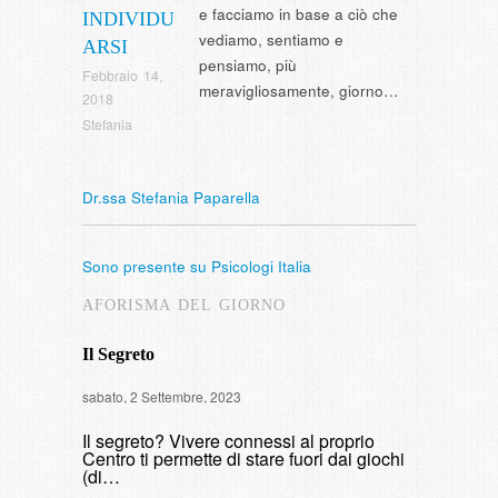
e facciamo in base a ciò che
INDIVIDU
vediamo, sentiamo e
ARSI
pensiamo, più
Febbraio 14,
meravigliosamente, giorno…
2018
Stefania
Dr.ssa Stefania Paparella
Sono presente su Psicologi Italia
AFORISMA DEL GIORNO
Il Segreto
Intervista
sabato, 2 Settembre, 2023
di fumare
Il segreto? Vivere connessi al proprio
domenica, 9 
Centro ti permette di stare fuori dai giochi
(di…