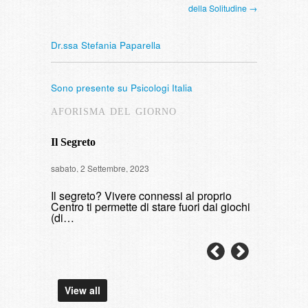
della Solitudine →
Dr.ssa Stefania Paparella
Sono presente su Psicologi Italia
AFORISMA DEL GIORNO
Il Segreto
Intervista
sabato, 2 Settembre, 2023
di fumare
Il segreto? Vivere connessi al proprio
domenica, 9 
Centro ti permette di stare fuori dai giochi
(di…
View all