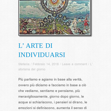
L’ ARTE DI
INDIVIDUARSI
Stefania
/
Febbraio 14, 2018
/
Leave a comment
/
L'
aforisma del giorno
Più parliamo e agiamo in base alla verità,
ovvero più diciamo e facciamo in base a ciò
che vediamo, sentiamo e pensiamo, più
meravigliosamente, giorno dopo gior
no, le
acque si schiariscono, i pensieri si dirano, le
emozioni si definiscono, aumenta il senso di