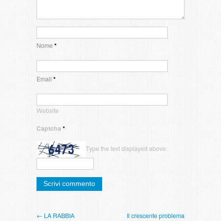
Nome
*
Email
*
Website
Captcha
*
Type the text displayed above:
← LA RABBIA
Il crescente problema