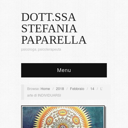
DOTT.SSA
STEFANIA
PAPARELLA
psicologa, psicoterapeuta
Menu
Browse:
Home
/
2018
/
Febbraio
/
14
/
L’
arte di INDIVIDUARSI