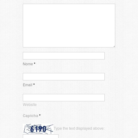
Nome
*
Email
*
Website
Captcha
*
Type the text displayed above: