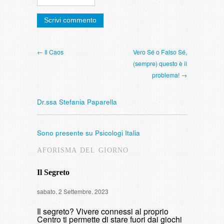
← Il Caos
Vero Sé o Falso Sé,
(sempre) questo è il
problema! →
Dr.ssa Stefania Paparella
Sono presente su Psicologi Italia
AFORISMA DEL GIORNO
Il Segreto
Intervista
sabato, 2 Settembre, 2023
di fumare
Il segreto? Vivere connessi al proprio
domenica, 9 
Centro ti permette di stare fuori dai giochi