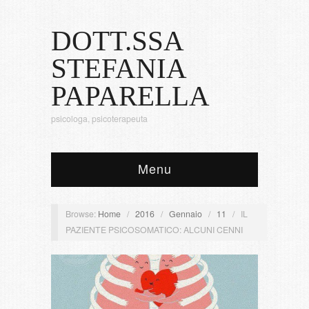
DOTT.SSA
STEFANIA
PAPARELLA
psicologa, psicoterapeuta
Menu
Browse:
Home
/
2016
/
Gennaio
/
11
/
IL
PAZIENTE PSICOSOMATICO: ALCUNI CENNI