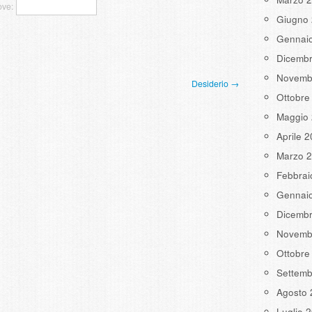
ove:
Giugno
Gennai
Dicemb
Novemb
Desiderio →
Ottobre
Maggio
Aprile 
Marzo 
Febbrai
Gennai
Dicemb
Novemb
Ottobre
Settemb
Agosto 
Luglio 