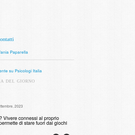
ontatti
fania Paparella
nte su Psicologi Italia
MA DEL GIORNO
Intervista Radio Lombardia: 
ettembre, 2023
fumare
o? Vivere connessi al proprio
domenica, 9 Maggio, 2021
permette di stare fuori dai giochi