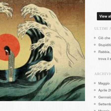
View al
ULTIMI 
Ciò che
Stupidi
Rabbia, 
trova il 
ARCHIVI
Maggio
Aprile 
Gennai
Settemb
Maggio