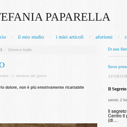
TEFANIA PAPARELLA
cio
il mio studio
i miei articoli
aforismi
c
Dr.ssa Ste
13
/
Dolore e ricatto
TO
Sono prese
mment
/
L' aforisma del giorno
AFORIS
prio dolore, non è più emotivamente ricattabile
Il Segreto
sabato, 2 S
Il segret
Centro ti 
(di…