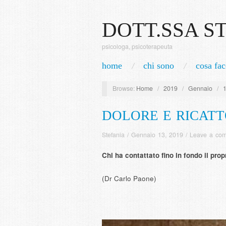
DOTT.SSA S
psicologa, psicoterapeuta
home
chi sono
cosa fac
Browse:
Home
/
2019
/
Gennaio
/
DOLORE E RICAT
Stefania
/
Gennaio 13, 2019
/
Leave a co
Chi ha contattato fino in fondo il pro
(Dr Carlo Paone)