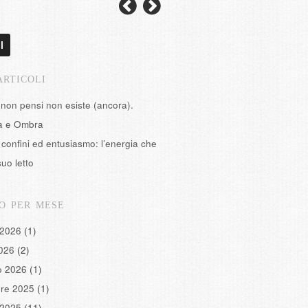
l
ARTICOLI
 non pensi non esiste (ancora).
tà e Ombra
confini ed entusiasmo: l’energia che
suo letto
O PER MESE
 2026
(1)
2026
(2)
o 2026
(1)
re 2025
(1)
 2025
(11)