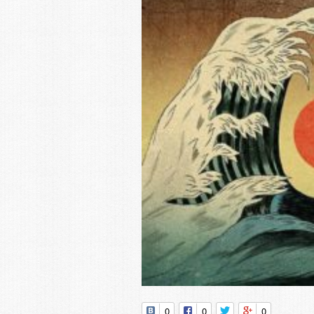
0
0
0