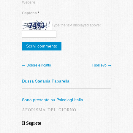
Website
Captcha
*
Type the text displayed above:
← Dolore e ricatto
Il sollievo →
Dr.ssa Stefania Paparella
Sono presente su Psicologi Italia
AFORISMA DEL GIORNO
Il Segreto
Intervista