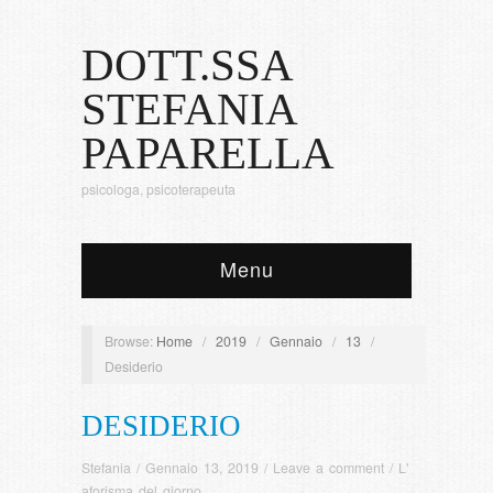
DOTT.SSA
STEFANIA
PAPARELLA
psicologa, psicoterapeuta
Menu
Browse:
Home
/
2019
/
Gennaio
/
13
/
Desiderio
DESIDERIO
Stefania
/
Gennaio 13, 2019
/
Leave a comment
/
L'
aforisma del giorno