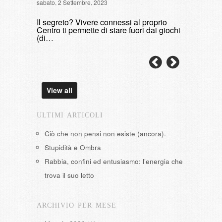
sabato, 2 Settembre, 2023
di fumare
Il segreto? Vivere connessi al proprio
domenica, 9 
Centro ti permette di stare fuori dai giochi
(di…
View all
ULTIMI ARTICOLI
Ciò che non pensi non esiste (ancora).
Stupidità e Ombra
Rabbia, confini ed entusiasmo: l’energia che
trova il suo letto
ARCHIVIO PER MESE