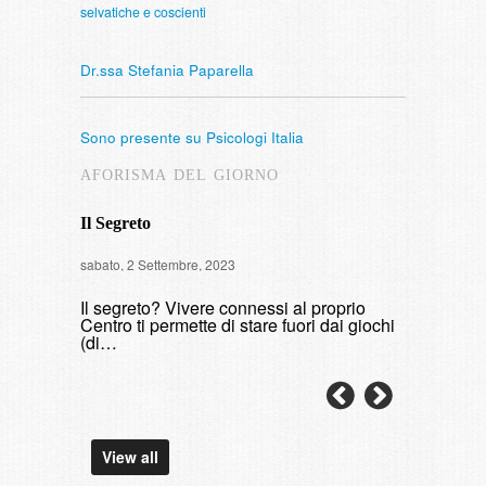
selvatiche e coscienti
Dr.ssa Stefania Paparella
Sono presente su Psicologi Italia
AFORISMA DEL GIORNO
Il Segreto
Intervista
sabato, 2 Settembre, 2023
di fumare
Il segreto? Vivere connessi al proprio
domenica, 9 
Centro ti permette di stare fuori dai giochi
(di…
View all