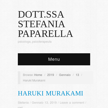
DOTT.SSA
STEFANIA
PAPARELLA
psicologa, psicoterapeuta
Menu
Browse:
Home
/
2019
/
Gennaio
/
13
/
Haruki Murakami
HARUKI MURAKAMI
Stefania
/
Gennaio 13, 2019
/
Leave a comment
/
vari