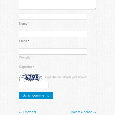
Nome
*
Email
*
Website
Captcha
*
Type the text displayed above:
← Emozioni
Dolore e ricatto →