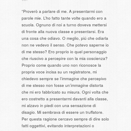
“Proverò a parlare di me. A presentarmi con
parole mie. L’ho fatto tante volte quando ero a
scuola. Ognuno di noi a turno doveva mettersi
di fronte alla nuova classe e presentarsi. Era
una cosa che odiavo. O meglio, piú che odiarla
non ne vedevo il senso. Che potevo saperne io
di me stesso? Ero proprio io quel personaggio
che riuscivo a percepire con la mia coscienza?
Proprio come quando uno non riconosce la
propria voce incisa su un registratore, mi
chiedevo sempre se l’imma
gine che percepivo
di me stesso non fosse un’immagine distorta
che mi ero fabbricato su misura. Ogni volta che
ero costretto a presentarmi davanti alla classe,
mi alzavo in piedi con una sensazione di
disagio. Mi sembrava di essere un truffatore.
Per questa ragione cercavo sempre di dire solo
fatti oggettivi, evitando interpretazioni o