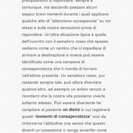
precipitandoci a rispondere, sempre e
comunque, ma lasciando passare alcuni
seppur brevi momenti durante i quali applicare
qualche atto di “attenzione consapevole” su noi
stessi e sulle nostre sensazioni prima di
rispondere. Un’altra situazione tipica è quella
dell’incontro con il semaforo rosso che spesso
vediamo come un nemico che ci impedisce di
arrivare a destinazione e invece può essere
identificato come una campana di
consapevolezza che ti ricorda di tornare
nell’attimo presente. Un semaforo rosso, pur
restando sempre tale, può allora diventare
qualcos’altro, ad esempio un amico venuto a
ricordarci che la nostra vita possiamo viverla
soltanto adesso. Può essere divertente far
compilare al paziente
un diario
in cui registrerà
questi
‘momenti di consapevolezza’
così da
rinforzarne l’abitudine (ma senza che questo
diventi un’ossessione o venga avvertito come