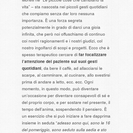
vita” – sta nascosta nei piccoli gesti quotidiani
che compiamo senza dar loro nessuna
importanza. È una forza segreta
potenzialmente in grado di darci una gioia
infinita, che però noi offuschiamo di continuo
coi nostri ragionamenti e i nostri giudizi, col
nostro ingolfarci di scopi e progetti. Ecco che è
spesso terapeutico cercare di
far focalizzare
l’attenzione del paziente sui suoi gesti
quotidiani
, da bere il caffè, ad allacciarsi le
scarpe, al camminare, al cucinare, allo svestirsi
prima di andare a letto, ecc. ecc. Ogni
momento, in questo modo, può diventare
un’occasione per diventare consapevoli di sé e
del proprio corpo, e per sostare nel presente, il
tempo dell’anima, sospendendo il pensiero. È
un esercizio che si può iniziare a fare dapprima
insieme in seduta “
adesso sono qui, sono le 16
del pomeriggio, sono seduto sulla sedia e sto