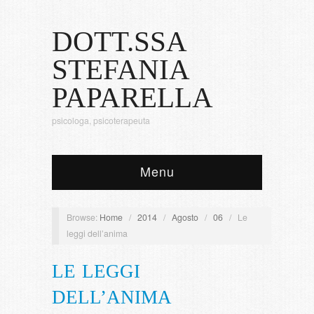
DOTT.SSA
STEFANIA
PAPARELLA
psicologa, psicoterapeuta
Menu
Browse:
Home
/
2014
/
Agosto
/
06
/
Le
leggi dell’anima
LE LEGGI
DELL’ANIMA