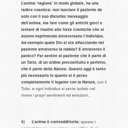
L’anima ‘ragiona’ in modo globale, ha una
radice cosmica
:
non lasciare il paziente da
solo con il suo disturbo/ messaggio
dell’anima, ma fare come gli antichi greci e
tentare di risalire alle forze cosmiche che si
stanno esprimendo attraversano l’individuo.
Ad esempio quale Dio si sta affacciando nel
paziente attraverso la rabbia? E attraverso il
panico?
Far sentire al paziente che è parte di
un Tutto,
di un ordine precostituito e perfetto,
che è parte della Natura. Questo oggi è tanto
più necessario in quanto si è perso
completamente il legame con la Natura,
con il
Tutto, e ogni individuo si sente isolato nel
vivere i propri sentimenti ed emozioni..
4)
L’anima è contraddittoria:
spesso i