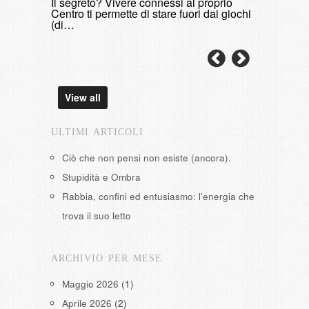
Il segreto? Vivere connessi al proprio
domenica, 9 
Centro ti permette di stare fuori dai giochi
(di…
View all
ULTIMI ARTICOLI
Ciò che non pensi non esiste (ancora).
Stupidità e Ombra
Rabbia, confini ed entusiasmo: l’energia che
trova il suo letto
ARCHIVIO PER MESE
Maggio 2026
(1)
Aprile 2026
(2)