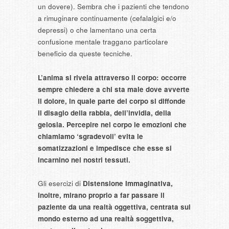
un dovere). Sembra che i pazienti che tendono
a rimuginare continuamente (cefalalgici e/o
depressi) o che lamentano una certa
confusione mentale traggano particolare
beneficio da queste tecniche.
L’anima si rivela attraverso il corpo:
occorre
sempre chiedere a chi sta male dove avverte
il dolore,
in quale parte del corpo si diffonde
il disagio
della rabbia, dell’invidia, della
gelosia. Percepire nel corpo le emozioni che
chiamiamo ‘sgradevoli’ evita le
somatizzazioni e impedisce che esse si
incarnino nei nostri tessuti.
Gli esercizi di
Distensione Immaginativa
,
inoltre, mirano proprio a far passare il
paziente da una realtà oggettiva, centrata sul
mondo esterno ad una realtà soggettiva,