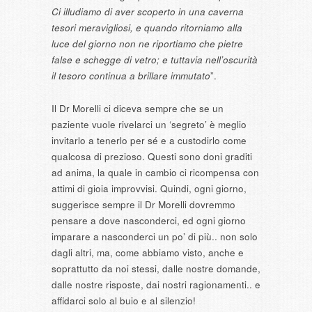
Ci illudiamo di aver scoperto in una caverna
tesori meravigliosi, e quando ritorniamo alla
luce del giorno non ne riportiamo che pietre
false e schegge di vetro; e tuttavia nell’oscurità
il tesoro continua a brillare immutato
”.
Il Dr Morelli ci diceva sempre che se un
paziente vuole rivelarci un ‘segreto’ è meglio
invitarlo a tenerlo per sé e a custodirlo come
qualcosa di prezioso. Questi sono doni graditi
ad anima, la quale in cambio ci ricompensa con
attimi di gioia improvvisi. Quindi, ogni giorno,
suggerisce sempre il Dr Morelli dovremmo
pensare a dove nasconderci, ed ogni giorno
imparare a nasconderci un po’ di più.. non solo
dagli altri, ma, come abbiamo visto, anche e
soprattutto da noi stessi, dalle nostre domande,
dalle nostre risposte, dai nostri ragionamenti.. e
affidarci solo al buio e al silenzio!