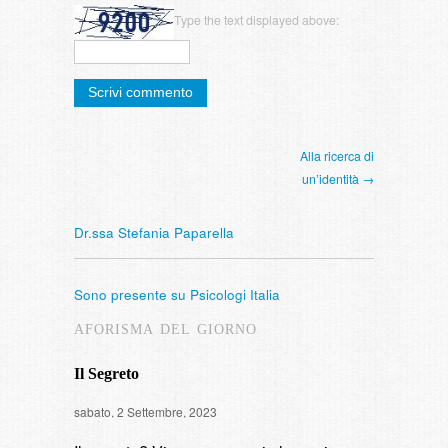
Type the text displayed above:
Alla ricerca di
un’identità →
Dr.ssa Stefania Paparella
Sono presente su Psicologi Italia
AFORISMA DEL GIORNO
Il Segreto
Intervista
sabato, 2 Settembre, 2023
di fumare