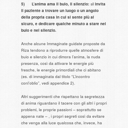
5)
L’anima ama il buio, il silenzio
:
s
i invita
il paziente a
trovare
un luogo o
un angolo
della propria casa in cui si sente più al
sicuro
, e dedicare qualche minuto a stare nel
buio e nel silenzio.
Anche alcune Immaginate guidate proposte da
Riza tendono a riprodurre quelle atmosfere di
buio e silenzio in cui dimora l’anima, la nuda
presenza, così da attivare le energie più
fresche, le energie primordiali che ci abitano
(es. di immaginata dal titolo “L’incontro
conl’oblio”, vedi appendice 2).
Altri suggerimenti che rispettano la segretezza
di anima riguardano il tacere con gli altri i propri
problemi, le proprie passioni – soprattutto se
appena nate – , i propri segreti così da evitare
che venga alla luce qualcosa che, invece, ha