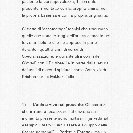
paziente la consapevolezza, il momento
presente, il contatto con la propria anima, con
la propria Essenza e con la propria originalità.
Si tratta di ‘escamotage’ tecnici che traducono
quelle che sono le leggi dell’anima elencate nel
terzo articolo, e che ho appreso in parte
durante i quattro anni di corso di
Specializzazione, e durante gli incontri del
Giovedì con il Dr Morelli e in parte dalla lettura
dei testi di maestri spirituali come Osho, Jiddu
Krishnamurti o Eckhart Tolle.
1)
L’anima vive nel presente
: Gli esercizi
che mirano a focalizzare l’attenzione sul
momento presente sono moltissimi (si veda ad
esempio il testo ““Ben Essere e sviluppo delle
risorse personali” – Parietti e Faretta), ma un