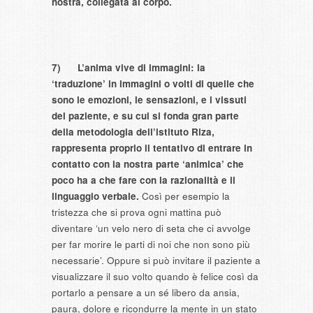
nostra, collegata al corpo.
7)
L’anima vive di immagini:
la
‘traduzione’ in immagini o volti
di quelle che
sono le
emozioni, le sensazioni, e i vissuti
del paziente
, e su cui si fonda gran parte
della metodologia dell’istituto Riza,
rappresenta proprio il tentativo di entrare in
contatto con la nostra parte ‘animica’ che
poco ha a che fare con la razionalità e il
linguaggio verbale.
Così per esempio la
tristezza che si prova ogni mattina può
diventare ‘un velo nero di seta che ci avvolge
per far morire le parti di noi che non sono più
necessarie’. Oppure si può invitare il paziente a
visualizzare il suo volto quando è felice così da
portarlo a pensare a un sé libero da ansia,
paura, dolore e ricondurre la mente in un stato