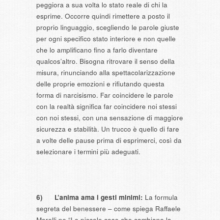
peggiora a sua volta lo stato reale di chi la
esprime. Occorre quindi rimettere a posto il
proprio linguaggio, scegliendo le parole giuste
per ogni specifico stato interiore e non quelle
che lo amplificano fino a farlo diventare
qualcos’altro. Bisogna ritrovare il senso della
misura, rinunciando alla spettacolarizzazione
delle proprie emozioni e rifiutando questa
forma di narcisismo. Far coincidere le parole
con la realtà significa far coincidere noi stessi
con noi stessi, con una sensazione di maggiore
sicurezza e stabilità. Un trucco è quello di fare
a volte delle pause prima di esprimerci, così da
selezionare i termini più adeguati.
6)
L’anima ama i gesti minimi:
La formula
segreta del benessere – come spiega Raffaele
Morelli ne “Le piccole cose che cambiano la