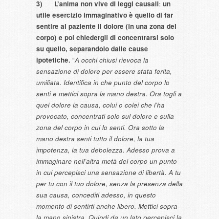
3)
L’anima non vive di leggi causali
:
un
utile esercizio immaginativo è quello di
far
sentire al paziente il dolore (in una zona del
corpo) e poi chiedergli di concentrarsi solo
su quello, separandolo dalle cause
ipotetiche
.
“
A occhi chiusi rievoca la
sensazione di dolore per essere stata ferita,
umiliata. Identifica in che punto del corpo lo
senti e mettici sopra la mano destra. Ora togli a
quel dolore la causa, colui o colei che l’ha
provocato, concentrati solo sul dolore e sulla
zona del corpo in cui lo senti. Ora sotto la
mano destra senti tutto il dolore, la tua
impotenza, la tua debolezza. Adesso prova a
immaginare nell’altra metà del corpo
un punto
in cui percepisci una sensazione di libertà. A tu
per tu con il tuo dolore, senza la presenza della
sua causa, concediti adesso, in questo
momento di sentirti anche libero. Mettici sopra
la mano sinistra. Quindi da un lato percepisci la