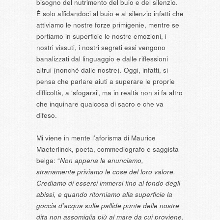
bisogno del nutrimento del buio e del silenzio.
È solo affidandoci al buio e al silenzio infatti che
attiviamo le nostre forze primigenie, mentre se
portiamo in superficie le nostre emozioni, i
nostri vissuti, i nostri segreti essi vengono
banalizzati dal linguaggio e dalle riflessioni
altrui (nonché dalle nostre). Oggi, infatti, si
pensa che parlare aiuti a superare le proprie
difficoltà, a ‘sfogarsi’, ma in realtà non si fa altro
che inquinare qualcosa di sacro e che va
difeso.
Mi viene in mente l’aforisma di Maurice
Maeterlinck, poeta, commediografo e saggista
belga: “
Non appena le enunciamo,
stranamente priviamo le cose del loro valore.
Crediamo di esserci immersi fino al fondo degli
abissi, e quando ritorniamo alla superficie la
goccia d’acqua sulle pallide punte delle nostre
dita non assomiglia più al mare da cui proviene.