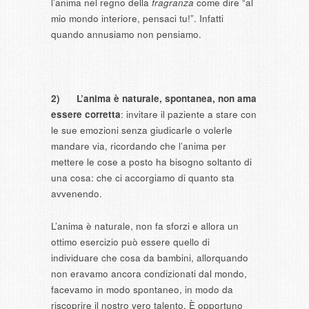
l’anima nel regno della
fragranza
come dire “al
mio mondo interiore, pensaci tu!”. Infatti
quando annusiamo non pensiamo.
2)
L’anima è naturale, spontanea, non ama
essere corretta
: invitare il paziente a stare con
le sue emozioni senza giudicarle o volerle
mandare via, ricordando che l’anima per
mettere le cose a posto ha bisogno soltanto di
una cosa: che ci accorgiamo di quanto sta
avvenendo.
L’anima è naturale, non fa sforzi e allora un
ottimo esercizio può essere quello di
individuare che cosa da bambini, allorquando
non eravamo ancora condizionati dal mondo,
facevamo in modo spontaneo, in modo da
riscoprire il nostro vero talento. È opportuno