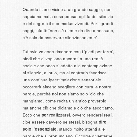
Quando siamo vicino a un grande saggio, non
sappiamo mai a cosa pensa, egli fa del silenzio
e del segreto il suo modus vivendi. Per i grandi
saggi, infatti: “non c’è niente da dire a nessuno,
c’è solo da osservare silenziosamente”.
Tuttavia volendo rimanere con i ‘piedi per terra’,
piedi che ci vogliono ancorati a una realtà
sociale che poco si adatta alla contemplazione,
al silenzio, al buio, ma al contrario favorisce
una continua iperstimolazione sensoriale,
occorrerà almeno scegliere con cura le nostre
parole, perché noi non siamo solo ‘ciò che
mangiamo’, come recita un antico proverbio,
ma anche ciò che diciamo e ciò che ascoltiamo.
Ecco che
per realizzarsi
, ovvero rendersi reali,
cioè essere davvero se stessi, bisogna
dire
solo l’essenziale
, stando molto attenti alle
parole che si pronunciano. Occorre diventarne