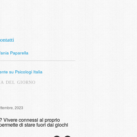
ontatti
fania Paparella
nte su Psicologi Italia
MA DEL GIORNO
Intervista Radio Lombardia: 
ettembre, 2023
fumare
o? Vivere connessi al proprio
domenica, 9 Maggio, 2021
permette di stare fuori dai giochi