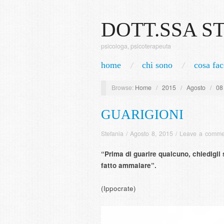
DOTT.SSA S
psicologa, psicoterapeuta
home
chi sono
cosa fac
Browse:
Home
/
2015
/
Agosto
/
08
GUARIGIONI
Stefania
/
Agosto 8, 2015
/
Leave a comme
“Prima di guarire qualcuno, chiedigli
fatto ammalare”.
(Ippocrate)