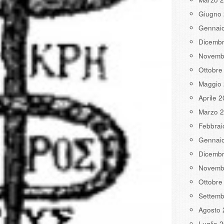
Giugno
Gennai
Dicemb
Novemb
Ottobre
Maggio
Aprile 
Marzo 
Febbrai
Gennai
Dicemb
Novemb
Ottobre
Settemb
Agosto 
Luglio 