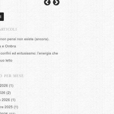
l
ARTICOLI
 non pensi non esiste (ancora).
tà e Ombra
confini ed entusiasmo: l’energia che
suo letto
O PER MESE
 2026
(1)
2026
(2)
o 2026
(1)
re 2025
(1)
 2025
(11)