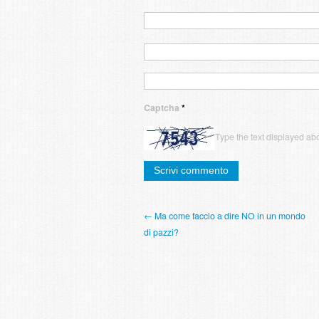
Captcha
*
Type the text displayed ab
← Ma come faccio a dire NO in un mondo
di pazzi?