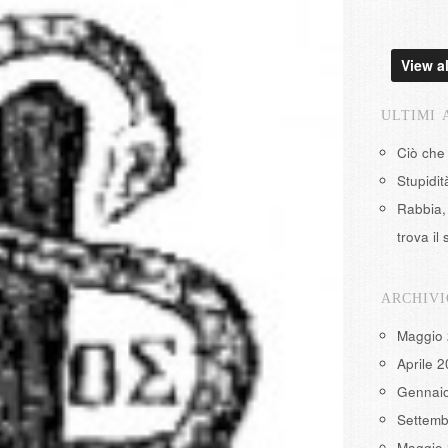
View al
ULTIMI 
Ciò che
Stupidi
Rabbia, 
trova il 
ARCHIVI
Maggio
Aprile 
Gennai
Settemb
Maggio