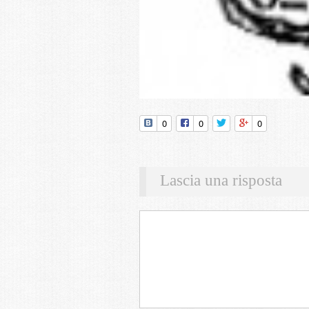
0
0
0
Lascia una risposta