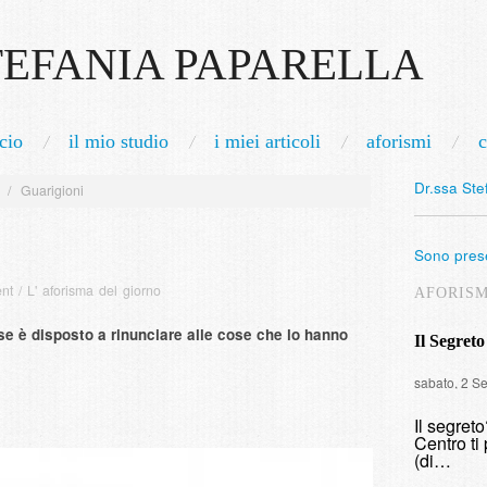
TEFANIA PAPARELLA
cio
il mio studio
i miei articoli
aforismi
c
Dr.ssa Ste
/
Guarigioni
Sono prese
nt
/
L' aforisma del giorno
AFORIS
 se è disposto a rinunciare alle cose che lo hanno
Il Segreto
sabato, 2 S
Il segret
Centro ti 
(di…