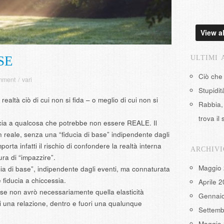
View al
SE
ULTIMI 
Ciò che
mment
/
vari
Stupidi
realtà ciò di cui non si fida – o meglio di cui non si
Rabbia, 
trova il 
ucia a qualcosa che potrebbe non essere REALE. Il
on reale, senza una “fiducia di base” indipendente dagli
porta infatti il rischio di confondere la realtà interna
ARCHIVI
ura di “impazzire”.
Maggio
a di base”, indipendente dagli eventi, ma connaturata
 fiducia a chiccessia.
Aprile 
base non avrò necessariamente quella elasticità
Gennai
 una relazione, dentro e fuori una qualunque
Settemb
Maggio