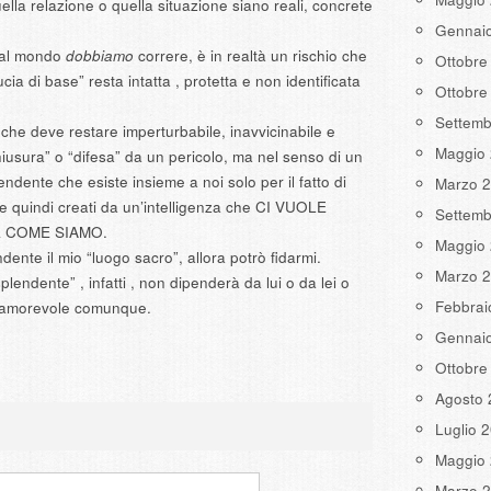
ella relazione o quella situazione siano reali, concrete
Gennai
 al mondo
dobbiamo
correre, è in realtà un rischio che
Ottobre
cia di base” resta intatta , protetta e non identificata
Ottobre
Settemb
che deve restare imperturbabile, inavvicinabile e
Maggio
hiusura” o “difesa” da un pericolo, ma nel senso di un
endente che esiste insieme a noi solo per il fatto di
Marzo 
 e quindi creati da un’intelligenza che CI VUOLE
Settemb
 COME SIAMO.
Maggio
ndente il mio “luogo sacro”, allora potrò fidarmi.
Marzo 
splendente” , infatti , non dipenderà da lui o da lei o
Febbrai
 e amorevole comunque.
Gennai
Ottobre
Agosto 
Luglio 
Maggio
Marzo 