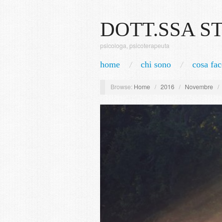
DOTT.SSA S
psicologa, psicoterapeuta
home
chi sono
cosa fac
Browse:
Home
/
2016
/
Novembre