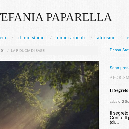
TEFANIA PAPARELLA
cio
il mio studio
i miei articoli
aforismi
c
Dr.ssa Ste
/
01
/
LA FIDUCIA DI BASE
Sono prese
AFORIS
Il Segreto
sabato, 2 S
Il segret
Centro ti 
(di…