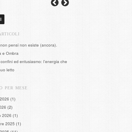
l
ARTICOLI
 non pensi non esiste (ancora).
tà e Ombra
confini ed entusiasmo: l’energia che
suo letto
O PER MESE
 2026
(1)
2026
(2)
o 2026
(1)
re 2025
(1)
 2025
(11)