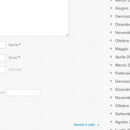
Giugno
Gennai
Dicemb
Novemb
Ottobre
Nome
*
Maggio
Aprile 
Email
*
Marzo 
Website
Febbrai
Gennai
Dicemb
ove:
Novemb
Ottobre
Settemb
Agosto 
Amore e odio →
Luglio 