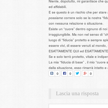
Niente, dopotutto, mi garantisce che qu
ed affidabili.
E se questo è un rischio che per stare
possiamo
correre solo se la nostra “fidu
con nessuna relazione o situazione.
Esiste un “cuore” dentro ognuno di noi 
irraggiungibile. Ma non nel senso di “c
luogo di “fiducia” protetto e sempre spl
essere vivi, di essere venuti al mondo,
ESATTAMENTE QUI ed ESATTAMENTE
Se e solo terrò protetto, vitale e indipe
La mia “fiducia di base” , il mio “cuore 
dalla situazione, esso rimarrà intatto
0
0
0
Lascia una risposta