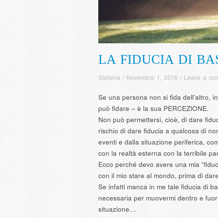
LA FIDUCIA DI BA
Stefania
/
Novembre 1, 2016
/
Leave a co
Se una persona non si fida dell’altro, in 
può fidare – è la sua PERCEZIONE.
Non può permettersi, cioè, di dare fid
rischio di dare fiducia a qualcosa di n
eventi e dalla situazione periferica, com
con la realtà esterna con la terribile pa
Ecco perché devo avere una mia “fiduci
con il mio stare al mondo, prima di dare
Se infatti manca in me tale fiducia di 
necessaria per muovermi dentro e fuori
situazione…