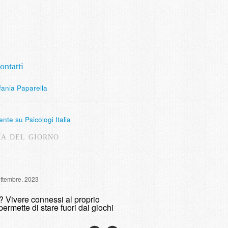
ontatti
fania Paparella
nte su Psicologi Italia
MA DEL GIORNO
Intervista Radio Lombardia: 
ettembre, 2023
fumare
o? Vivere connessi al proprio
domenica, 9 Maggio, 2021
permette di stare fuori dai giochi