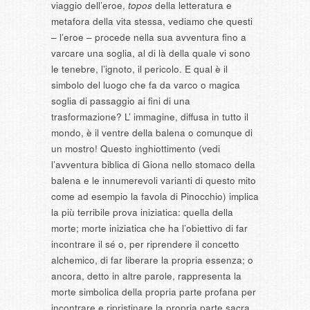
viaggio dell’eroe,
topos
della letteratura e
metafora della vita stessa, vediamo che questi
– l’eroe – procede nella sua avventura fino a
varcare una soglia, al di là della quale vi sono
le tenebre, l’ignoto, il pericolo. E qual è il
simbolo del luogo che fa da varco o magica
soglia di passaggio ai fini di una
trasformazione? L’ immagine, diffusa in tutto il
mondo, è il ventre della balena o comunque di
un mostro! Questo inghiottimento (vedi
l’avventura biblica di Giona nello stomaco della
balena e le innumerevoli varianti di questo mito
come ad esempio la favola di Pinocchio) implica
la più terribile prova iniziatica: quella della
morte; morte iniziatica che ha l’obiettivo di far
incontrare il sé o, per riprendere il concetto
alchemico, di far liberare la propria essenza; o
ancora, detto in altre parole, rappresenta la
morte simbolica della propria parte profana per
incontrare e ripristinare la propria parte sacra.