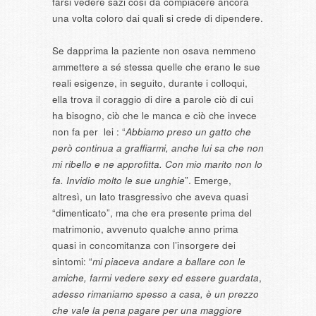
farsi vedere sazi così da compiacere ancora
una volta coloro dai quali si crede di dipendere.
Se dapprima la paziente non osava nemmeno
ammettere a sé stessa quelle che erano le sue
reali esigenze, in seguito, durante i colloqui,
ella trova il coraggio di dire a parole ciò di cui
ha bisogno, ciò che le manca e ciò che invece
non fa per lei : “
Abbiamo preso un gatto che
però continua a graffiarmi, anche lui sa che non
mi ribello e ne approfitta. Con mio marito non lo
fa. Invidio molto le sue unghie
”. Emerge,
altresì, un lato trasgressivo che aveva quasi
“dimenticato”, ma che era presente prima del
matrimonio, avvenuto qualche anno prima
quasi in concomitanza con l’insorgere dei
sintomi: “
mi piaceva andare a ballare con le
amiche, farmi vedere sexy ed essere guardata
,
adesso rimaniamo spesso a casa, è un prezzo
che vale la pena pagare per una maggiore