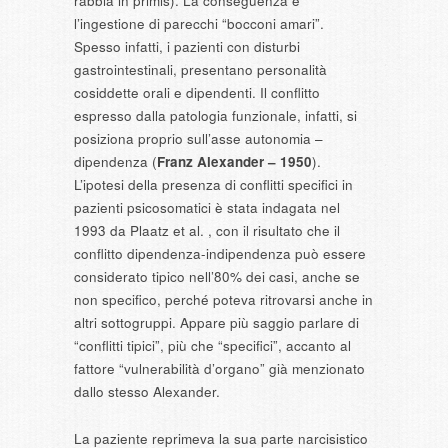
rabbia in primis). La conseguenza è
l’ingestione di parecchi “bocconi amari”.
Spesso infatti, i pazienti con disturbi
gastrointestinali, presentano personalità
cosiddette orali e dipendenti. Il conflitto
espresso dalla patologia funzionale, infatti, si
posiziona proprio sull’asse autonomia –
dipendenza (
Franz Alexander – 1950
).
L’ipotesi della presenza di conflitti specifici in
pazienti psicosomatici è stata indagata nel
1993 da Plaatz et al. , con il risultato che il
conflitto dipendenza-indipendenza può essere
considerato tipico nell’80% dei casi, anche se
non specifico, perché poteva ritrovarsi anche in
altri sottogruppi. Appare più saggio parlare di
“conflitti tipici”, più che “specifici”, accanto al
fattore “vulnerabilità d’organo” già menzionato
dallo stesso Alexander.
La paziente reprimeva la sua parte narcisistico