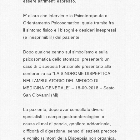
essere altrimenti espresso.
E’ allora che interviene lo Psicoterapeuta a
Orientamento Psicosomatico, quale tramite fra
il sintomo fisico e i bisogni e desideri inespressi
(e inesprimibili!) del paziente.
Dopo qualche cenno sul simbolismo e sulla
psicosomatica dello stomaco, presenterò un
caso di Dispepsia Funzionale presentato alla
conferenza su “LA SINDROME DISPEPTICA
NELL’AMBULATORIO DEL MEDICO DI
MEDICINA GENERALE” – 18-09-2018 – Sesto
San Giovanni (Mi)
La paziente, dopo aver consultato diversi
specialisti in campo gastroenterologico, a
causa di mal di pancia, gonfiore addominale,
difficoltà di digestione, senso di sazietà precoce
e vomito (sintomi della Dispepsia non organica,