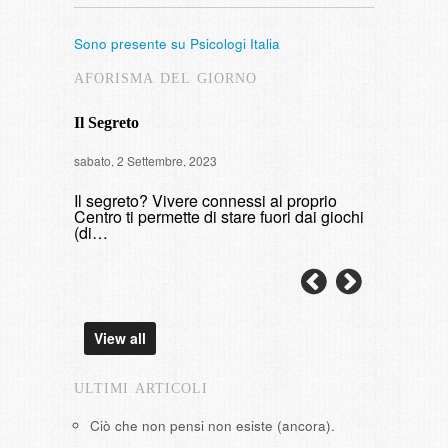
Sono presente su Psicologi Italia
AFORISMA DEL GIORNO
Il Segreto
Intervista
sabato, 2 Settembre, 2023
di fumare
Il segreto? Vivere connessi al proprio
domenica, 9 
Centro ti permette di stare fuori dai giochi
(di…
View all
ULTIMI ARTICOLI
Ciò che non pensi non esiste (ancora).