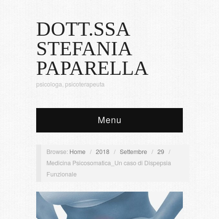
DOTT.SSA
STEFANIA
PAPARELLA
psicologa, psicoterapeuta
Menu
Browse:
Home
/
2018
/
Settembre
/
29
/
Medicina Psicosomatica_Un caso di Dispepsia
Funzionale