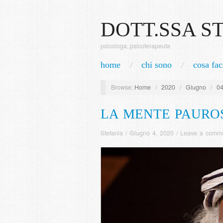
DOTT.SSA S
psicologa, psicoterapeuta
home
chi sono
cosa fac
Browse:
Home
/
2020
/
Giugno
/
0
LA MENTE PAURO
Stefania
/
Giugno 4, 2020
/
Leave a comm