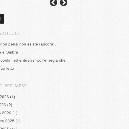
l
ARTICOLI
 non pensi non esiste (ancora).
tà e Ombra
confini ed entusiasmo: l’energia che
suo letto
O PER MESE
 2026
(1)
2026
(2)
o 2026
(1)
re 2025
(1)
 2025
(11)