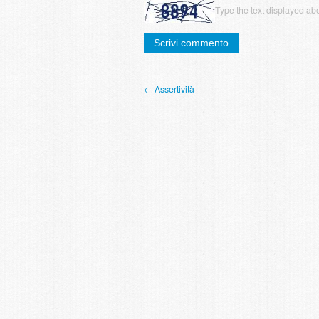
Type the text displayed ab
← Assertività