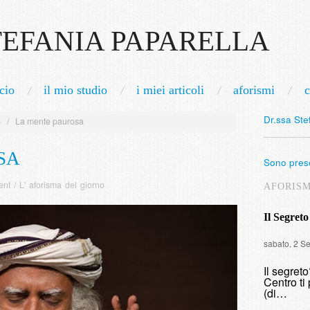
TEFANIA PAPARELLA
cio
il mio studio
i miei articoli
aforismi
c
Dr.ssa Ste
4
/
La mente paurosa
SA
Sono prese
ent
/
L' aforisma del giorno
AFORIS
Il Segreto
sabato, 2 S
Il segret
Centro ti 
(di…