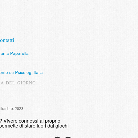
ontatti
fania Paparella
nte su Psicologi Italia
MA DEL GIORNO
Intervista Radio Lombardia: 
ettembre, 2023
fumare
o? Vivere connessi al proprio
domenica, 9 Maggio, 2021
permette di stare fuori dai giochi