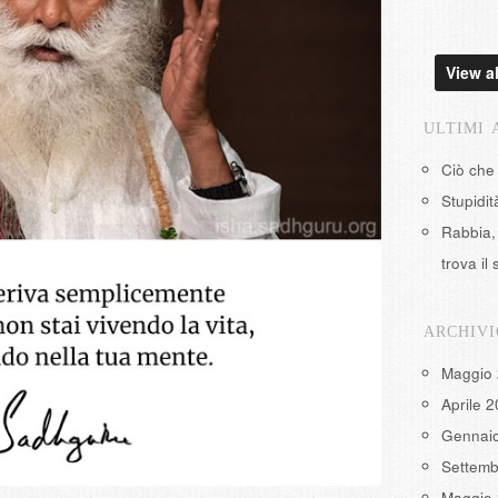
View al
ULTIMI 
Ciò che
Stupidi
Rabbia, 
trova il 
ARCHIVI
Maggio
Aprile 
Gennai
Settemb
Maggio