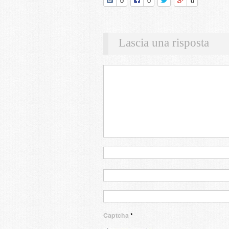
0
0
0
Lascia una risposta
Captcha
*