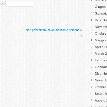
ove:
Giugno
Gennai
Dicemb
Novemb
Non partecipare al tuo massacro personale
Ottobre
→
Maggio
Aprile 
Marzo 
Febbrai
Gennai
Dicemb
Novemb
Ottobre
Settemb
Agosto 
Luglio 