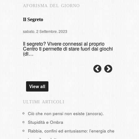
AFORISMA DEL GIORNO
Il Segreto
Intervista
sabato, 2 Settembre, 2023
di fumare
Il segreto? Vivere connessi al proprio
domenica, 9 
Centro ti permette di stare fuori dai giochi
(di…
View all
ULTIMI ARTICOLI
Ciò che non pensi non esiste (ancora).
Stupidità e Ombra
Rabbia, confini ed entusiasmo: l’energia che