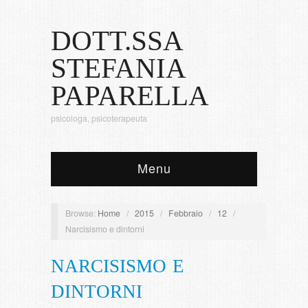
DOTT.SSA
STEFANIA
PAPARELLA
psicologa, psicoterapeuta
Menu
Browse:
Home
/
2015
/
Febbraio
/
12
/
Narcisismo e dintorni
NARCISISMO E
DINTORNI