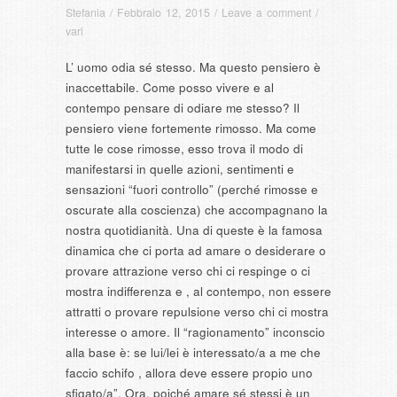
Stefania
/
Febbraio 12, 2015
/
Leave a comment
/
vari
L’ uomo odia sé stesso. Ma questo pensiero è
inaccettabile. Come posso vivere e al
contempo pensare di odiare me stesso? Il
pensiero viene fortemente rimosso. Ma come
tutte le cose rimosse, esso trova il modo di
manifestarsi in quelle azioni, sentimenti e
sensazioni “fuori controllo” (perché rimosse e
oscurate alla coscienza) che accompagnano la
nostra quotidianità. Una di queste è la famosa
dinamica che ci porta ad amare o desiderare o
provare attrazione verso chi ci respinge o ci
mostra indifferenza e , al contempo, non essere
attratti o provare repulsione verso chi ci mostra
interesse o amore. Il “ragionamento” inconscio
alla base è: se lui/lei è interessato/a a me che
faccio schifo , allora deve essere propio uno
sfigato/a”. Ora, poiché amare sé stessi è un