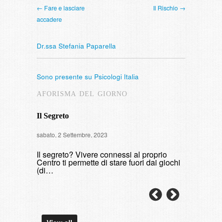
← Fare e lasciare
Il Rischio →
accadere
Dr.ssa Stefania Paparella
Sono presente su Psicologi Italia
AFORISMA DEL GIORNO
Il Segreto
Intervista
sabato, 2 Settembre, 2023
di fumare
Il segreto? Vivere connessi al proprio
domenica, 9 
Centro ti permette di stare fuori dai giochi
(di…