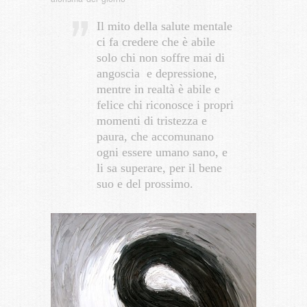
Il mito della salute mentale
ci fa credere che è abile
solo chi non soffre mai di
angoscia e depressione,
mentre in realtà è abile e
felice chi riconosce i propri
momenti di tristezza e
paura, che accomunano
ogni essere umano sano, e
li sa superare, per il bene
suo e del prossimo.