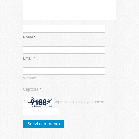
Nome
*
Email
*
Website
Captcha
*
Type the text displayed above: