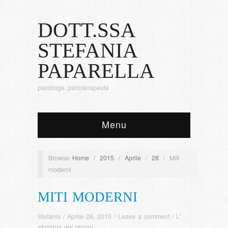
DOTT.SSA
STEFANIA
PAPARELLA
psicologa, psicoterapeuta
Menu
Browse:
Home
/
2015
/
Aprile
/
28
/
Miti
moderni
MITI MODERNI
Stefania
/
Aprile 28, 2015
/
Leave a comment
/
L'
aforisma del giorno