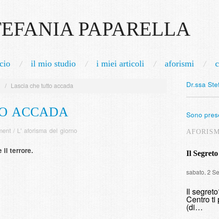
TEFANIA PAPARELLA
cio
il mio studio
i miei articoli
aforismi
c
Dr.ssa Ste
1
/
Lascia che tutto accada
TO ACCADA
Sono prese
ment
/
L' aforisma del giorno
AFORIS
 il terrore.
Il Segreto
sabato, 2 S
Il segret
Centro ti 
(di…