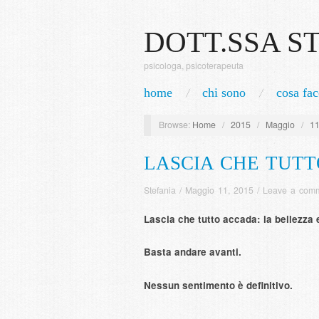
DOTT.SSA S
psicologa, psicoterapeuta
home
chi sono
cosa fac
Browse:
Home
/
2015
/
Maggio
/
1
LASCIA CHE TUT
Stefania
/
Maggio 11, 2015
/
Leave a com
Lascia che tutto accada:
la bellezza e
Basta andare avanti.
Nessun sentimento è definitivo.