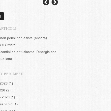
l
ARTICOLI
 non pensi non esiste (ancora).
tà e Ombra
confini ed entusiasmo: l’energia che
suo letto
O PER MESE
 2026
(1)
2026
(2)
o 2026
(1)
re 2025
(1)
 2025
(11)