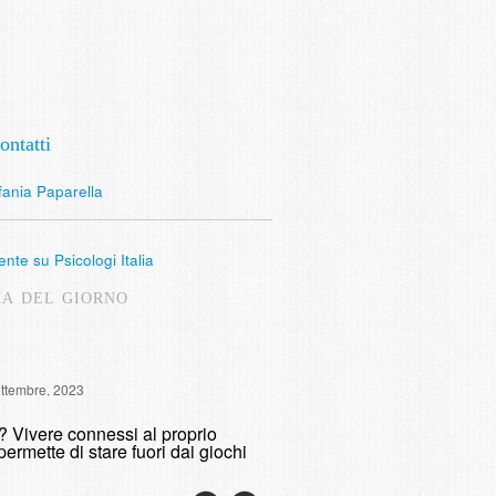
ontatti
fania Paparella
nte su Psicologi Italia
MA DEL GIORNO
Intervista Radio Lombardia: 
ettembre, 2023
fumare
o? Vivere connessi al proprio
domenica, 9 Maggio, 2021
permette di stare fuori dai giochi