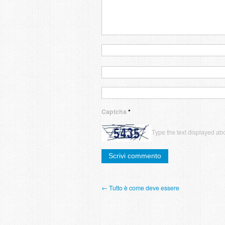
Captcha
*
Type the text displayed ab
← Tutto è come deve essere