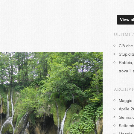
View al
ULTIMI 
Ciò che
Stupidi
Rabbia, 
trova il 
ARCHIVI
Maggio
Aprile 
Gennai
Settemb
Maggio