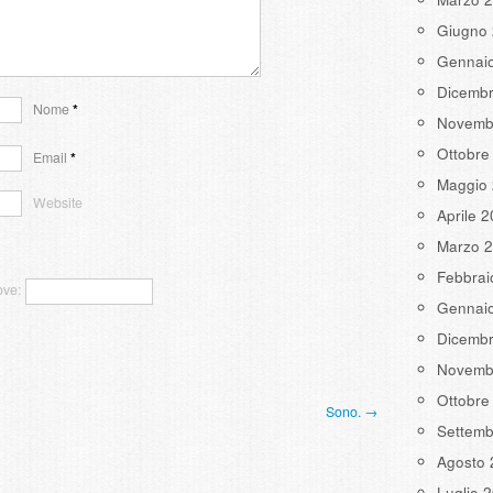
Giugno
Gennai
Dicemb
Nome
*
Novemb
Ottobre
Email
*
Maggio
Website
Aprile 
Marzo 
Febbrai
ove:
Gennai
Dicemb
Novemb
Ottobre
Sono. →
Settemb
Agosto 
Luglio 