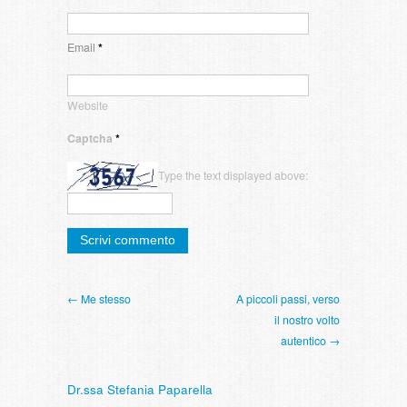
Email
*
Website
Captcha
*
Type the text displayed above:
← Me stesso
A piccoli passi, verso
il nostro volto
autentico →
Dr.ssa Stefania Paparella