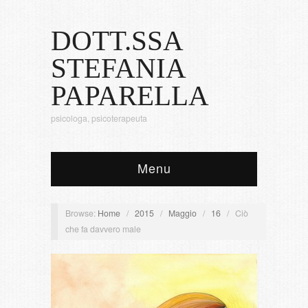
DOTT.SSA
STEFANIA
PAPARELLA
psicologa, psicoterapeuta
Menu
Browse:
Home
/
2015
/
Maggio
/
16
/
Ciò
che fa davvero male