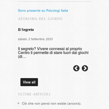
Sono presente su Psicologi Italia
AFORISMA DEL GIORNO
Il Segreto
Intervista
sabato, 2 Settembre, 2023
di fumare
Il segreto? Vivere connessi al proprio
domenica, 9 
Centro ti permette di stare fuori dai giochi
(di…
View all
ULTIMI ARTICOLI
Ciò che non pensi non esiste (ancora).