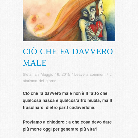
CIÒ CHE FA DAVVERO
MALE
Stefania
/
Maggio 16, 2015
/
Leave a comment
/
L'
aforisma del giorno
Ciò che fa davvero male non è il fatto che
qualcosa nasca e qualcos’altro muoia, ma il
trascinarsi dietro parti cadaveriche.
Proviamo a chiederci: a che cosa devo dare
più morte oggi per generare più vita?