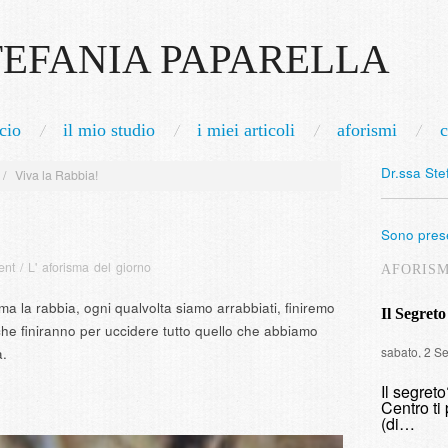
TEFANIA PAPARELLA
cio
il mio studio
i miei articoli
aforismi
c
Dr.ssa Ste
/
Viva la Rabbia!
Sono prese
ent
/
L' aforisma del giorno
AFORIS
ma la rabbia, ogni qualvolta siamo arrabbiati, finiremo
Il Segreto
 che finiranno per uccidere tutto quello che abbiamo
sabato, 2 S
a.
Il segret
Centro ti 
(di…