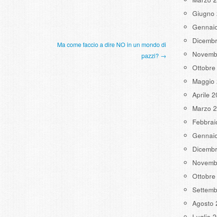
Giugno
Gennai
Dicemb
Ma come faccio a dire NO in un mondo di
Novemb
pazzi? →
Ottobre
Maggio
Aprile 
Marzo 
Febbrai
Gennai
Dicemb
Novemb
Ottobre
Settemb
Agosto 
Luglio 