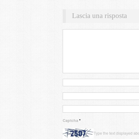
Lascia una risposta
Captcha
*
Type the text displayed ab