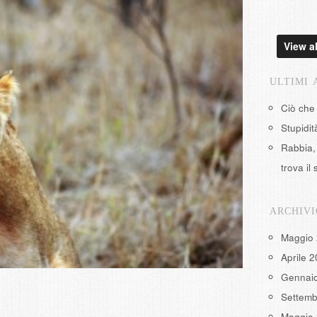
View al
ULTIMI 
Ciò che
Stupidi
Rabbia, 
trova il 
ARCHIVI
Maggio
Aprile 
Gennai
Settemb
Maggio