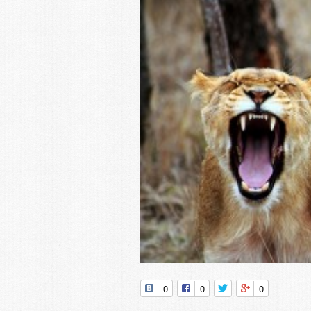
0
0
0