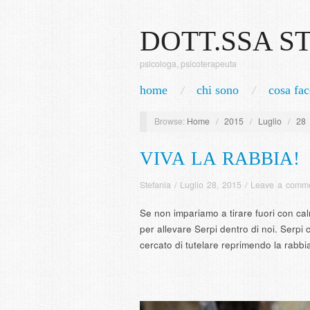
DOTT.SSA S
psicologa, psicoterapeuta
home
chi sono
cosa fac
Browse:
Home
/
2015
/
Luglio
/
28
VIVA LA RABBIA!
Stefania
/
Luglio 28, 2015
/
Leave a comm
Se non impariamo a tirare fuori con cal
per allevare Serpi dentro di noi. Serpi
cercato di tutelare reprimendo la rabbi