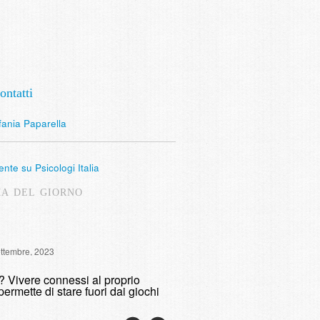
ontatti
fania Paparella
nte su Psicologi Italia
MA DEL GIORNO
Intervista Radio Lombardia: 
ettembre, 2023
fumare
o? Vivere connessi al proprio
domenica, 9 Maggio, 2021
permette di stare fuori dai giochi