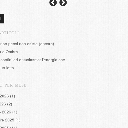
l
ARTICOLI
 non pensi non esiste (ancora).
tà e Ombra
confini ed entusiasmo: l’energia che
suo letto
O PER MESE
 2026
(1)
2026
(2)
o 2026
(1)
re 2025
(1)
 2025
(11)