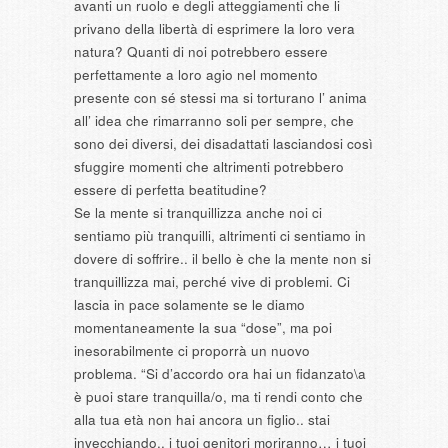
avanti un ruolo e degli atteggiamenti che li
privano della libertà di esprimere la loro vera
natura? Quanti di noi potrebbero essere
perfettamente a loro agio nel momento
presente con sé stessi ma si torturano l’ anima
all’ idea che rimarranno soli per sempre, che
sono dei diversi, dei disadattati lasciandosi così
sfuggire momenti che altrimenti potrebbero
essere di perfetta beatitudine?
Se la mente si tranquillizza anche noi ci
sentiamo più tranquilli, altrimenti ci sentiamo in
dovere di soffrire.. il bello è che la mente non si
tranquillizza mai, perché vive di problemi. Ci
lascia in pace solamente se le diamo
momentaneamente la sua “dose”, ma poi
inesorabilmente ci proporrà un nuovo
problema. “Si d’accordo ora hai un fidanzato\a
è puoi stare tranquilla/o, ma ti rendi conto che
alla tua età non hai ancora un figlio.. stai
invecchiando.. i tuoi genitori moriranno… i tuoi