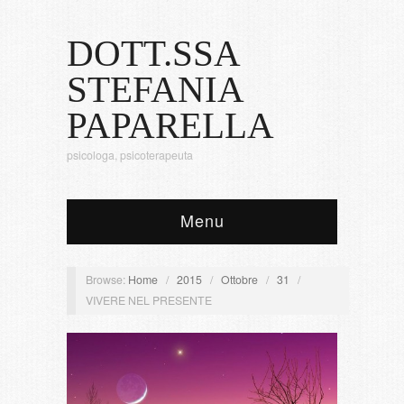
DOTT.SSA
STEFANIA
PAPARELLA
psicologa, psicoterapeuta
Menu
Browse:
Home
/
2015
/
Ottobre
/
31
/
VIVERE NEL PRESENTE