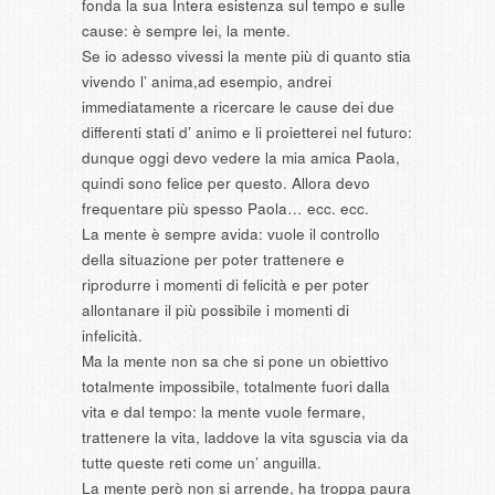
fonda la sua Intera esistenza sul tempo e sulle
cause: è sempre lei, la mente.
Se io adesso vivessi la mente più di quanto stia
vivendo l’ anima,ad esempio, andrei
immediatamente a ricercare le cause dei due
differenti stati d’ animo e li proietterei nel futuro:
dunque oggi devo vedere la mia amica Paola,
quindi sono felice per questo. Allora devo
frequentare più spesso Paola… ecc. ecc.
La mente è sempre avida: vuole il controllo
della situazione per poter trattenere e
riprodurre i momenti di felicità e per poter
allontanare il più possibile i momenti di
infelicità.
Ma la mente non sa che si pone un obiettivo
totalmente impossibile, totalmente fuori dalla
vita e dal tempo: la mente vuole fermare,
trattenere la vita, laddove la vita sguscia via da
tutte queste reti come un’ anguilla.
La mente però non si arrende, ha troppa paura