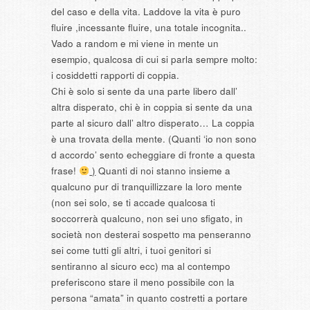
del caso e della vita. Laddove la vita è puro
fluire ,incessante fluire, una totale incognita..
Vado a random e mi viene in mente un
esempio, qualcosa di cui si parla sempre molto:
i cosiddetti rapporti di coppia.
Chi è solo si sente da una parte libero dall’
altra disperato, chi è in coppia si sente da una
parte al sicuro dall’ altro disperato… La coppia
è una trovata della mente. (Quanti ‘io non sono
d accordo’ sento echeggiare di fronte a questa
frase!
)
Quanti di noi stanno insieme a
qualcuno pur di tranquillizzare la loro mente
(non sei solo, se ti accade qualcosa ti
soccorrerà qualcuno, non sei uno sfigato, in
società non desterai sospetto ma penseranno
sei come tutti gli altri, i tuoi genitori si
sentiranno al sicuro ecc) ma al contempo
preferiscono stare il meno possibile con la
persona “amata” in quanto costretti a portare