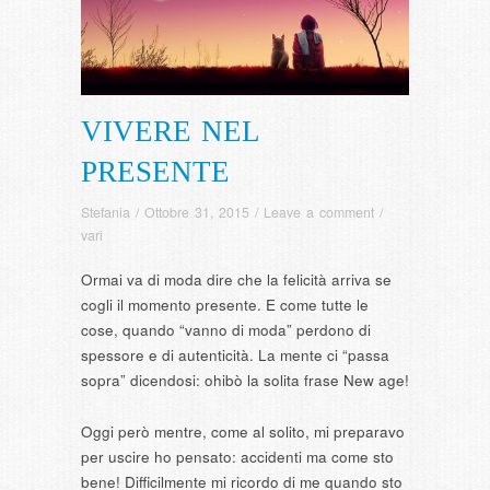
VIVERE NEL
PRESENTE
Stefania
/
Ottobre 31, 2015
/
Leave a comment
/
vari
Ormai va di moda dire che la felicità arriva se
cogli il momento presente. E come tutte le
cose, quando “vanno di moda” perdono di
spessore e di autenticità. La mente ci “passa
sopra” dicendosi: ohibò la solita frase New age!
Oggi però mentre, come al solito, mi preparavo
per uscire ho pensato: accidenti ma come sto
bene! Difficilmente mi ricordo di me quando sto