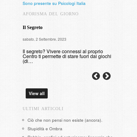
Sono presente su Psicologi Italia
AFORISMA DEL GIORNO
Il Segreto
Intervista
sabato, 2 Settembre, 2023
di fumare
Il segreto? Vivere connessi al proprio
domenica, 9 
Centro ti permette di stare fuori dai giochi
(di…
View all
ULTIMI ARTICOLI
Ciò che non pensi non esiste (ancora).
Stupidità e Ombra