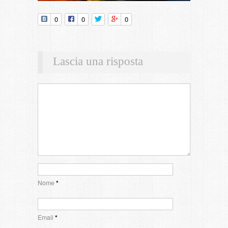
0
0
0
Lascia una risposta
Nome
*
Email
*