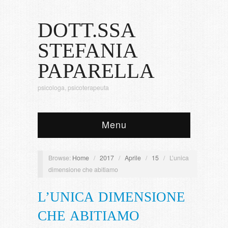
DOTT.SSA
STEFANIA
PAPARELLA
psicologa, psicoterapeuta
Menu
Browse:
Home
/
2017
/
Aprile
/
15
/
L’unica
dimensione che abitiamo
L’UNICA DIMENSIONE
CHE ABITIAMO