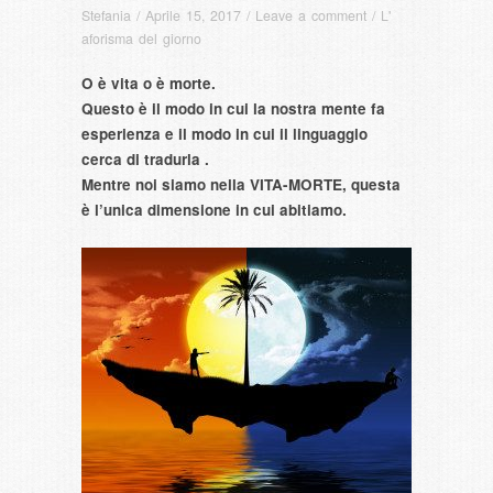
Stefania
/
Aprile 15, 2017
/
Leave a comment
/
L'
aforisma del giorno
O è vita o è morte.
Questo è il modo in cui la nostra mente fa
esperienza e il modo in cui il linguaggio
cerca di tradurla .
Mentre noi siamo nella VITA-MORTE, questa
è l’unica dimensione in cui abitiamo.