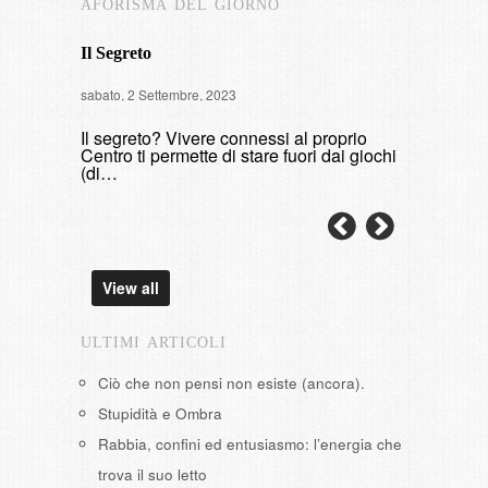
AFORISMA DEL GIORNO
Il Segreto
Intervista
sabato, 2 Settembre, 2023
di fumare
Il segreto? Vivere connessi al proprio
domenica, 9 
Centro ti permette di stare fuori dai giochi
(di…
View all
ULTIMI ARTICOLI
Ciò che non pensi non esiste (ancora).
Stupidità e Ombra
Rabbia, confini ed entusiasmo: l’energia che
trova il suo letto