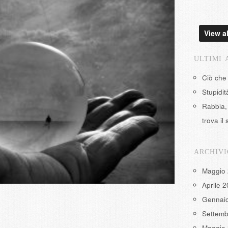
View al
ULTIMI 
Ciò che
Stupidi
Rabbia, 
trova il 
ARCHIVI
Maggio
Aprile 
Gennai
Settemb
Maggio