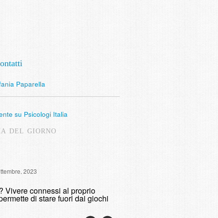
ontatti
fania Paparella
nte su Psicologi Italia
MA DEL GIORNO
Intervista Radio Lombardia: 
ettembre, 2023
fumare
o? Vivere connessi al proprio
domenica, 9 Maggio, 2021
permette di stare fuori dai giochi