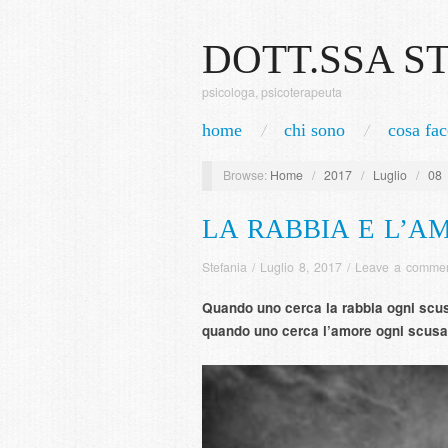
DOTT.SSA S
psicologa, psicoterapeuta
home
chi sono
cosa fac
Browse:
Home
/
2017
/
Luglio
/
08
LA RABBIA E L’A
Stefania
/
Luglio 8, 2017
/
Leave a comme
Quando uno cerca la rabbia ogni scu
quando uno cerca l’amore ogni scusa