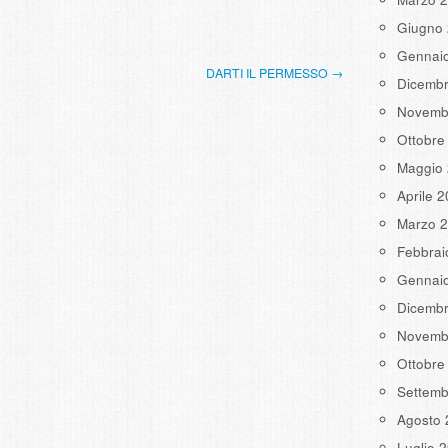
Giugno
Gennai
DARTI IL PERMESSO →
Dicemb
Novemb
Ottobre
Maggio
Aprile 
Marzo 
Febbrai
Gennai
Dicemb
Novemb
Ottobre
Settemb
Agosto 
Luglio 