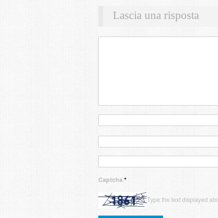
Lascia una risposta
Captcha
*
Type the text displayed ab