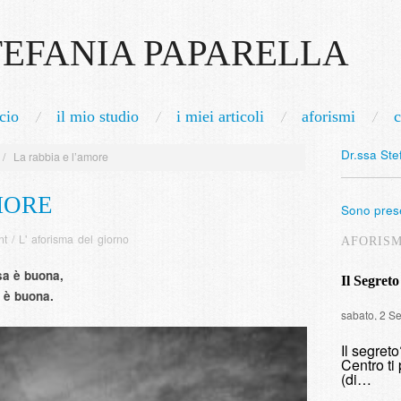
TEFANIA PAPARELLA
cio
il mio studio
i miei articoli
aforismi
c
Dr.ssa Ste
/
La rabbia e l’amore
MORE
Sono prese
nt
/
L' aforisma del giorno
AFORIS
sa è buona,
Il Segreto
 è buona.
sabato, 2 S
Il segret
Centro ti 
(di…