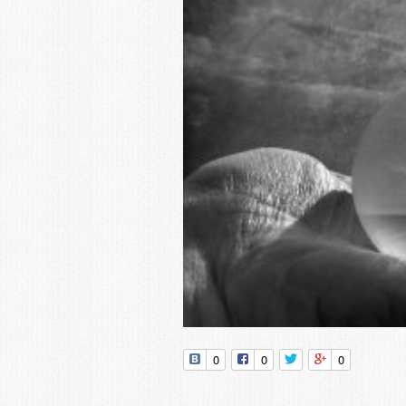
0
0
0