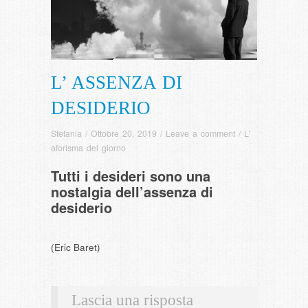
L’ ASSENZA DI
DESIDERIO
Stefania
/
Ottobre 20, 2019
/
Leave a comment
/
L'
aforisma del giorno
Tutti i desideri sono una
nostalgia dell’assenza di
desiderio
(Eric Baret)
Lascia una risposta