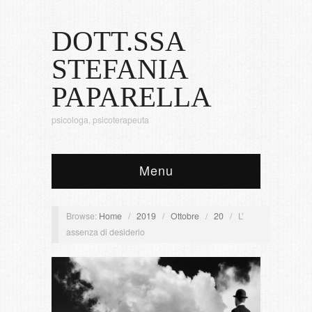
DOTT.SSA
STEFANIA
PAPARELLA
psicologa, psicoterapeuta
Menu
Browse:
Home
/
2019
/
Ottobre
/
20
/
L’
assenza di desiderio