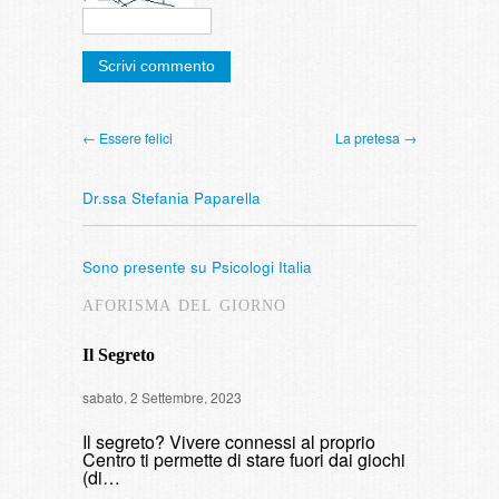
← Essere felici
La pretesa →
Dr.ssa Stefania Paparella
Sono presente su Psicologi Italia
AFORISMA DEL GIORNO
Il Segreto
Intervista
sabato, 2 Settembre, 2023
di fumare
Il segreto? Vivere connessi al proprio
domenica, 9 
Centro ti permette di stare fuori dai giochi
(di…