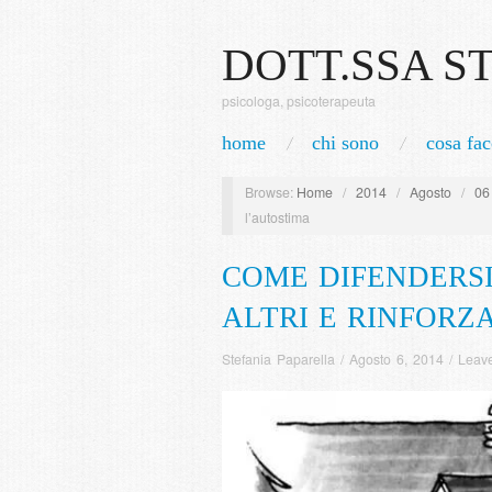
DOTT.SSA S
psicologa, psicoterapeuta
home
chi sono
cosa fac
Browse:
Home
/
2014
/
Agosto
/
06
l’autostima
COME DIFENDERSI
ALTRI E RINFORZ
Stefania Paparella
/
Agosto 6, 2014
/
Leav