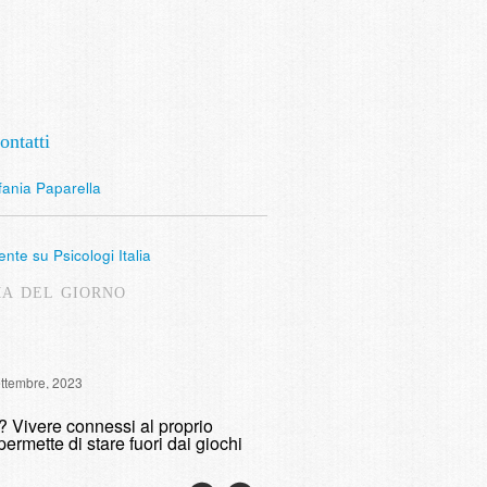
ontatti
fania Paparella
nte su Psicologi Italia
MA DEL GIORNO
Intervista Radio Lombardia: 
ettembre, 2023
fumare
o? Vivere connessi al proprio
domenica, 9 Maggio, 2021
permette di stare fuori dai giochi