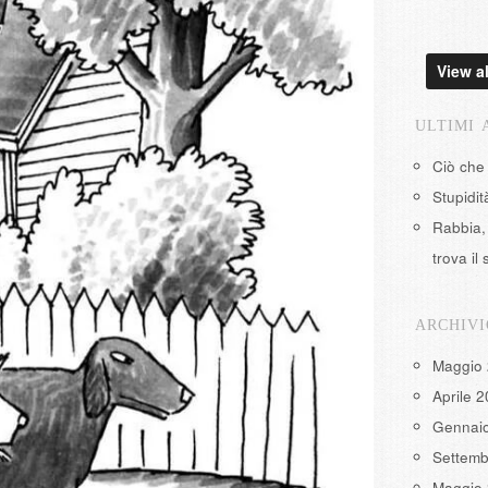
View al
ULTIMI 
Ciò che
Stupidi
Rabbia, 
trova il 
ARCHIVI
Maggio
Aprile 
Gennai
Settemb
Maggio