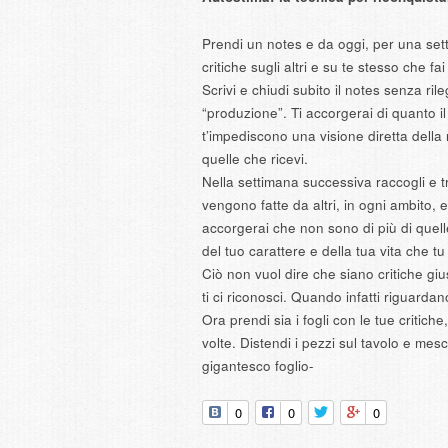
Prendi un notes e da oggi, per una settim
critiche sugli altri e su te stesso che 
Scrivi e chiudi subito il notes senza ril
“produzione”. Ti accorgerai di quanto il
t’impediscono una visione diretta della 
quelle che ricevi.
Nella settimana successiva raccogli e tr
vengono fatte da altri, in ogni ambito, e
accorgerai che non sono di più di quel
del tuo carattere e della tua vita che tu 
Ciò non vuol dire che siano critiche gi
ti ci riconosci. Quando infatti riguardan
Ora prendi sia i fogli con le tue critiche,
volte. Distendi i pezzi sul tavolo e mes
gigantesco foglio-
0
0
0