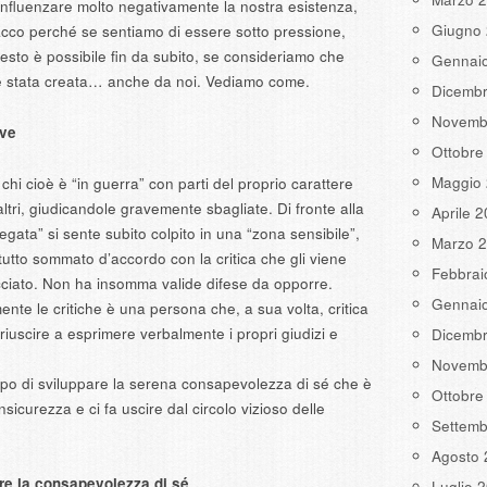
influenzare molto negativamente la nostra esistenza,
Giugno
cco perché se sentiamo di essere sotto pressione,
to è possibile fin da subito, se consideriamo che
Gennai
o è stata creata… anche da noi. Vediamo come.
Dicemb
Novemb
ive
Ottobre
Maggio
 chi cioè è “in guerra” con parti del proprio carattere
ltri, giudicandole gravemente sbagliate. Di fronte alla
Aprile 
negata” si sente subito colpito in una “zona sensibile”,
Marzo 
è tutto sommato d’accordo con la critica che gli viene
Febbrai
acciato. Non ha insomma valide difese da opporre.
Gennai
mente le critiche è una persona che, a sua volta, critica
 riuscire a esprimere verbalmente i propri giudizi e
Dicemb
Novemb
po di sviluppare la serena consapevolezza di sé che è
Ottobre
nsicurezza e ci fa uscire dal circolo vizioso delle
Settemb
Agosto 
are la consapevolezza di sé
Luglio 