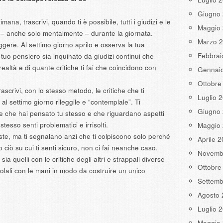
Giugno
ana, trascrivi, quando ti è possibile, tutti i giudizi e le
Maggio
fai – anche solo mentalmente – durante la giornata.
Marzo 
eggere. Al settimo giorno aprilo e osserva la tua
Febbrai
 tuo pensiero sia inquinato da giudizi continui che
realtà e di quante critiche ti fai che coincidono con
Gennai
Ottobre
ascrivi, con lo stesso metodo, le critiche che ti
Luglio 
 al settimo giorno rileggile e “contemplale”. Ti
Giugno
le che hai pensato tu stesso e che riguardano aspetti
stesso senti problematici e irrisolti.
Maggio
uste, ma ti segnalano anzi che ti colpiscono solo perché
Aprile 
o ciò su cui ti senti sicuro, non ci fai neanche caso.
Novemb
 sia quelli con le critiche degli altri e strappali diverse
Ottobre
colali con le mani in modo da costruire un unico
Settemb
Agosto 
Luglio 
Maggio