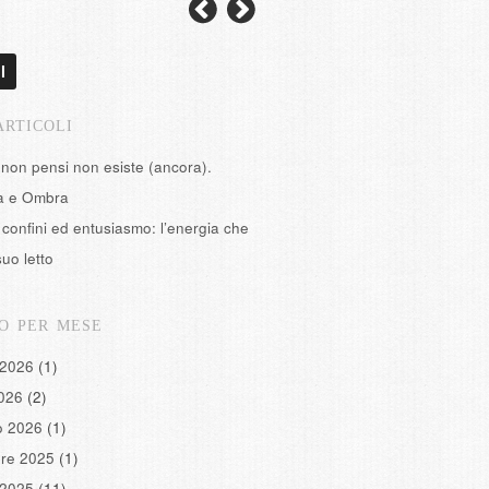
l
ARTICOLI
 non pensi non esiste (ancora).
tà e Ombra
confini ed entusiasmo: l’energia che
suo letto
O PER MESE
 2026
(1)
2026
(2)
o 2026
(1)
re 2025
(1)
 2025
(11)