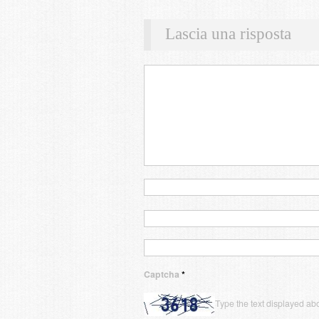
Lascia una risposta
Captcha
*
Type the text displayed ab