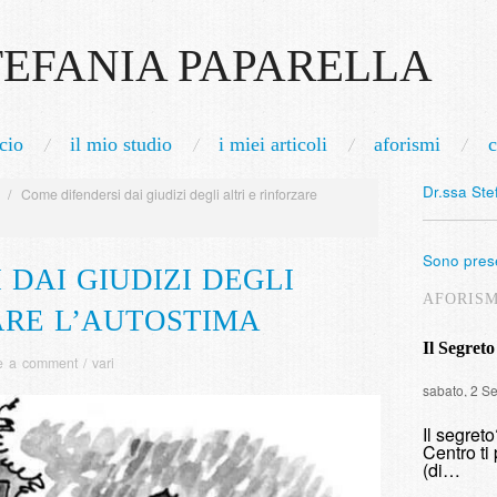
TEFANIA PAPARELLA
cio
il mio studio
i miei articoli
aforismi
c
Dr.ssa Ste
/
Come difendersi dai giudizi degli altri e rinforzare
Sono prese
 DAI GIUDIZI DEGLI
AFORIS
ARE L’AUTOSTIMA
Il Segreto
e a comment
/
vari
sabato, 2 S
Il segret
Centro ti 
(di…