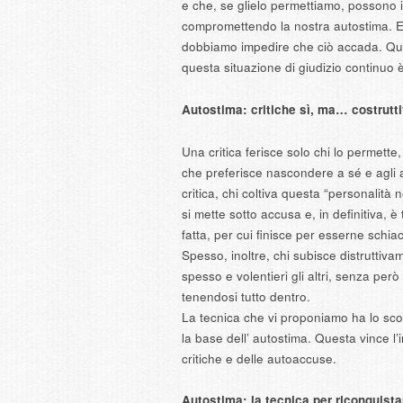
e che, se glielo permettiamo, possono 
compromettendo la nostra autostima. E
dobbiamo impedire che ciò accada. Ques
questa situazione di giudizio continu
Autostima: critiche sì, ma… costrutt
Una critica ferisce solo chi lo permette,
che preferisce nascondere a sé e agli a
critica, chi coltiva questa “personalità 
si mette sotto accusa e, in definitiva, 
fatta, per cui finisce per esserne schi
Spesso, inoltre, chi subisce distruttiva
spesso e volentieri gli altri, senza però
tenendosi tutto dentro.
La tecnica che vi proponiamo ha lo sco
la base dell’ autostima. Questa vince l’i
critiche e delle autoaccuse.
Autostima: la tecnica per riconquist