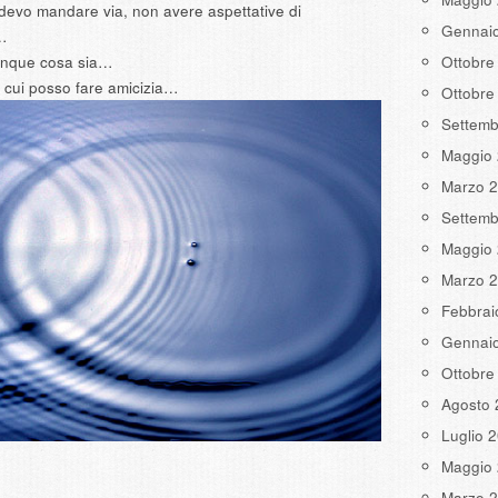
 devo mandare via, non avere aspettative di
Gennai
i…
lunque cosa sia…
Ottobre
n cui posso fare amicizia…
Ottobre
Settemb
Maggio
Marzo 
Settemb
Maggio
Marzo 
Febbrai
Gennai
Ottobre
Agosto 
Luglio 
Maggio
Marzo 