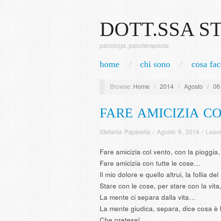
DOTT.SSA S
psicologa, psicoterapeuta
home
chi sono
cosa fac
Browse:
Home
/
2014
/
Agosto
/
06
FARE AMICIZIA C
Stefania Paparella
/
Agosto 6, 2014
/
Leav
Fare amicizia col vento, con la pioggia,
Fare amicizia con tutte le cose…
Il mio dolore e quello altrui, la follia 
Stare con le cose, per stare con la vita,
La mente ci separa dalla vita…
La mente giudica, separa, dice cosa è
Che pretese!