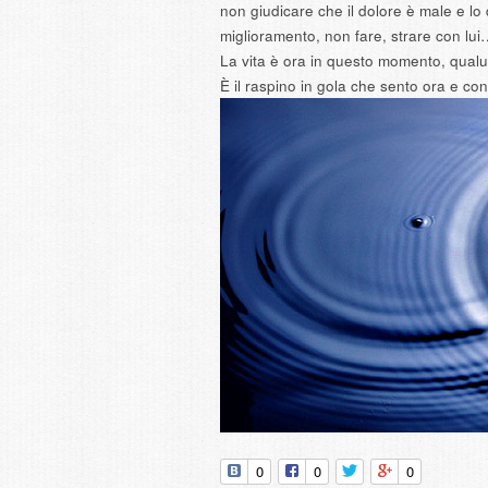
non giudicare che il dolore è male e lo
miglioramento, non fare, strare con lu
La vita è ora in questo momento, qua
È il raspino in gola che sento ora e co
0
0
0