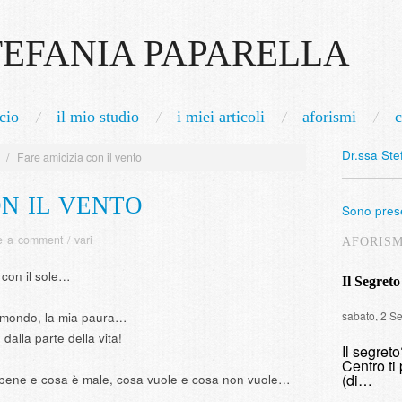
TEFANIA PAPARELLA
cio
il mio studio
i miei articoli
aforismi
c
Dr.ssa Ste
/
Fare amicizia con il vento
ON IL VENTO
Sono prese
e a comment
/
vari
AFORIS
 con il sole…
Il Segreto
sabato, 2 S
del mondo, la mia paura…
 dalla parte della vita!
Il segret
Centro ti 
(di…
 bene e cosa è male, cosa vuole e cosa non vuole…