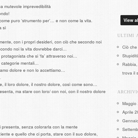
ua mutevole imprevedibilità
mondo!
View al
 come puro ‘strumento per’… e non come la vita.
a sì
ULTIMI 
mente, con i propri desideri, con ciò che secondo noi
Ciò che
econdo noi la vita dovrebbe darci…
Stupidi
 protagonista che si ‘fa’ attraverso noi…
e categorie mentali…
Rabbia, 
iamo dolore e non lo accettiamo…
trova il 
…
, il loro dolore, il nostro dolore, così come sono…
senta, ma stare con loro/ con noi, con il nostro dolore
ARCHIVI
Maggio
Aprile 
Gennai
si presenta, senza colorarla con la mente
Settemb
iente e quello che ci porta, stare con il suo dolore,
Maggio