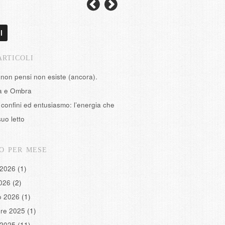
l
ARTICOLI
 non pensi non esiste (ancora).
tà e Ombra
confini ed entusiasmo: l’energia che
suo letto
O PER MESE
 2026
(1)
2026
(2)
o 2026
(1)
re 2025
(1)
 2025
(11)