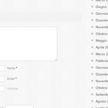
Giugno
Gennai
Dicemb
Novemb
Ottobre
Maggio
Aprile 
Marzo 
Febbrai
Gennai
Nome
*
Dicemb
Email
*
Novemb
Ottobre
Website
Settemb
Agosto 
ove:
Luglio 