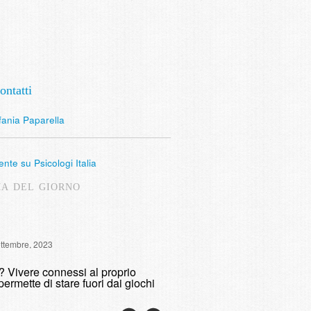
ontatti
fania Paparella
nte su Psicologi Italia
MA DEL GIORNO
Intervista Radio Lombardia: 
ettembre, 2023
fumare
o? Vivere connessi al proprio
domenica, 9 Maggio, 2021
permette di stare fuori dai giochi