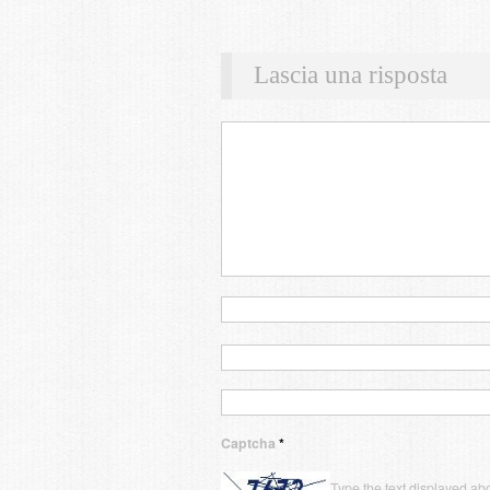
Lascia una risposta
Captcha
*
Type the text displayed ab