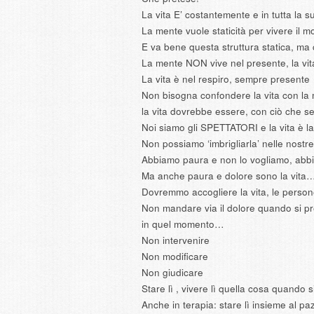
La vita E’ costantemente e in tutta la s
La mente vuole staticità per vivere il 
E va bene questa struttura statica, ma
La mente NON vive nel presente, la vit
La vita è nel respiro, sempre presente
Non bisogna confondere la vita con la 
la vita dovrebbe essere, con ciò che s
Noi siamo gli SPETTATORI e la vita è la
Non possiamo ‘imbrigliarla’ nelle nostr
Abbiamo paura e non lo vogliamo, abb
Ma anche paura e dolore sono la vita
Dovremmo accogliere la vita, le persone
Non mandare via il dolore quando si pre
in quel momento…
Non intervenire
Non modificare
Non giudicare
Stare lì , vivere lì quella cosa quando 
Anche in terapia: stare lì insieme al paz