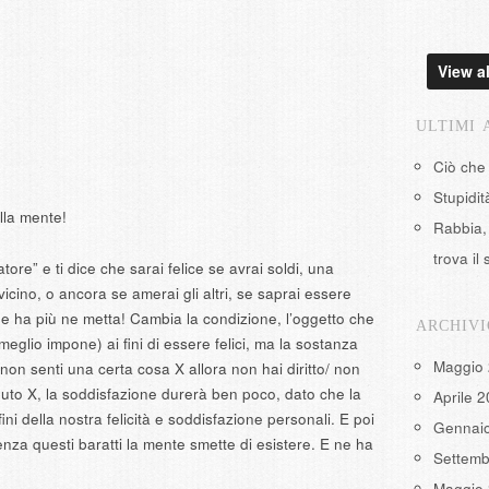
View al
ULTIMI 
Ciò che
Stupidi
lla mente!
Rabbia, 
trova il 
ore” e ti dice che sarai felice se avrai soldi, una
cino, o ancora se amerai gli altri, se saprai essere
ne ha più ne metta! Cambia la condizione, l’oggetto che
ARCHIVI
meglio impone) ai fini di essere felici, ma la sostanza
Maggio
non senti una certa cosa X allora non hai diritto/ non
nuto X, la soddisfazione durerà ben poco, dato che la
Aprile 
ini della nostra felicità e soddisfazione personali. E poi
Gennai
 Senza questi baratti la mente smette di esistere. E ne ha
Settemb
Maggio