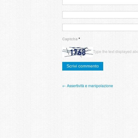
Captcha
*
Type the text displayed ab
← Assertività e manipolazione