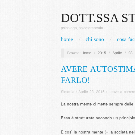
DOTT.SSA S
psicologa, psicoterapeuta
home
chi sono
cosa fac
Browse:
Home
/
2015
/
Aprile
/
23
AVERE AUTOSTIMA
FARLO!
Stefania
/
Aprile 23, 2015
/
Leave a comme
La nostra mente ci mette sempre delle c
Essa è strutturata secondo un principio 
E così la nostra mente (= la società ne