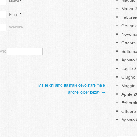
Nome
*
Marzo 
Email
*
Febbrai
Gennai
Website
Novemb
Ottobre
Settemb
ove:
Agosto 
Luglio 
Giugno
Ma se chi amo sta male devo stare male
Maggio
anche io per forza? →
Aprile 
Febbrai
Ottobre
Agosto 