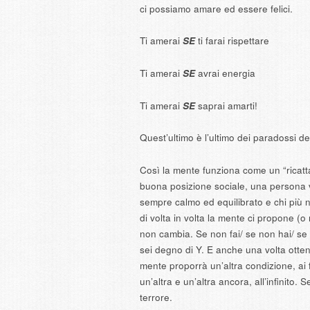
ci possiamo amare ed essere felici.
Ti amerai
SE
ti farai rispettare
Ti amerai
SE
avrai energia
Ti amerai
SE
saprai amarti!
Quest’ultimo è l’ultimo dei paradossi de
Così la mente funziona come un “ricattat
buona posizione sociale, una persona vi
sempre calmo ed equilibrato e chi più 
di volta in volta la mente ci propone (o 
non cambia. Se non fai/ se non hai/ se 
sei degno di Y. E anche una volta otte
mente proporrà un’altra condizione, ai f
un’altra e un’altra ancora, all’infinito.
terrore.