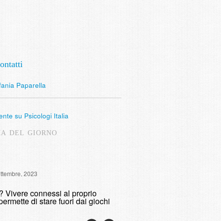
ontatti
fania Paparella
nte su Psicologi Italia
MA DEL GIORNO
Intervista Radio Lombardia: 
ettembre, 2023
fumare
o? Vivere connessi al proprio
domenica, 9 Maggio, 2021
permette di stare fuori dai giochi