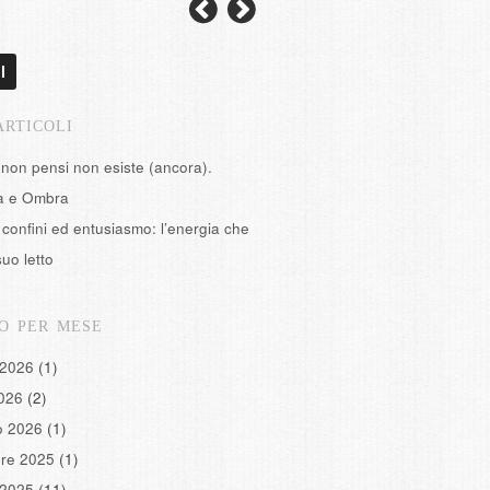
l
ARTICOLI
 non pensi non esiste (ancora).
tà e Ombra
confini ed entusiasmo: l’energia che
suo letto
O PER MESE
 2026
(1)
2026
(2)
o 2026
(1)
re 2025
(1)
 2025
(11)