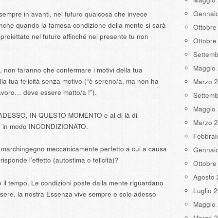
Gennai
 sempre in avanti, nel futuro qualcosa che invece
anche quando la famosa condizione della mente si sarà
Ottobre
proiettato nel futuro affinché nel presente tu non
Ottobre
Settemb
Maggio
i, non faranno che confermare i motivi della tua
lla tua felicità senza motivo (“è sereno/a, ma non ha
Marzo 
lavoro… deve essere matto/a !”).
Settemb
Maggio
RSI ADESSO, IN QUESTO MOMENTO e al di là di
Marzo 
SI in modo INCONDIZIONATO.
Febbrai
e marchingegno meccanicamente perfetto a cui a causa
Gennai
isponde l’effetto (autostima o felicità)?
Ottobre
Agosto 
o il tempo. Le condizioni poste dalla mente riguardano
Luglio 
sere, la nostra Essenza vive sempre e solo adesso
Maggio
Marzo 