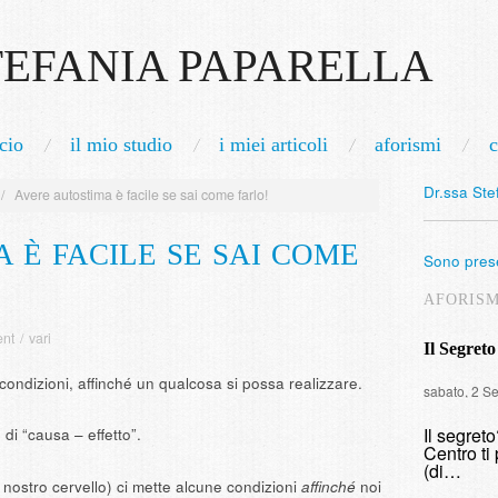
TEFANIA PAPARELLA
cio
il mio studio
i miei articoli
aforismi
c
Dr.ssa Ste
/
Avere autostima è facile se sai come farlo!
 È FACILE SE SAI COME
Sono prese
AFORIS
nt
/
vari
Il Segreto
ondizioni, affinché un qualcosa si possa realizzare.
sabato, 2 S
Il segret
di “causa – effetto”.
Centro ti 
(di…
l nostro cervello) ci mette alcune condizioni
affinché
noi