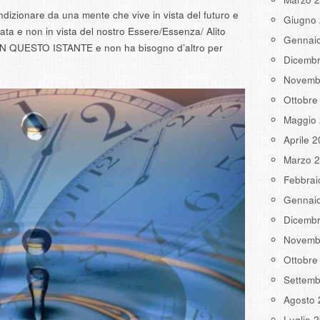
izionare da una mente che vive in vista del futuro e
Giugno
zata e non in vista del nostro Essere/Essenza/ Alito
Gennai
IN QUESTO ISTANTE e non ha bisogno d’altro per
Dicemb
Novemb
Ottobre
Maggio
Aprile 
Marzo 
Febbrai
Gennai
Dicemb
Novemb
Ottobre
Settemb
Agosto 
Luglio 