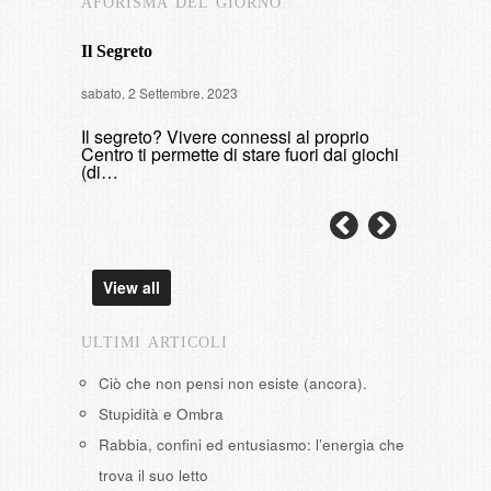
AFORISMA DEL GIORNO
Il Segreto
Intervista
sabato, 2 Settembre, 2023
di fumare
Il segreto? Vivere connessi al proprio
domenica, 9 
Centro ti permette di stare fuori dai giochi
(di…
View all
ULTIMI ARTICOLI
Ciò che non pensi non esiste (ancora).
Stupidità e Ombra
Rabbia, confini ed entusiasmo: l’energia che
trova il suo letto