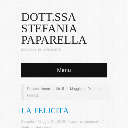
DOTT.SSA
STEFANIA
PAPARELLA
psicologa, psicoterapeuta
Menu
Browse:
Home
/
2015
/
Maggio
/
24
/
La
Felicità
LA FELICITÀ
Stefania
/
Maggio 24, 2015
/
Leave a comment
/
L'
aforisma del giorno