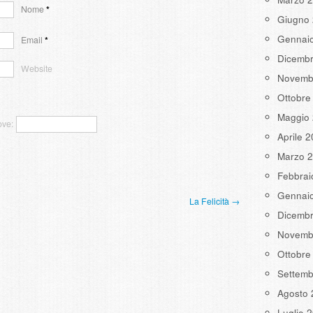
Nome
*
Giugno
Gennai
Email
*
Dicemb
Website
Novemb
Ottobre
Maggio
ove:
Aprile 
Marzo 
Febbrai
Gennai
La Felicità →
Dicemb
Novemb
Ottobre
Settemb
Agosto 
Luglio 