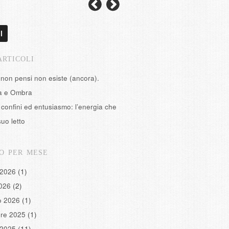
l
ARTICOLI
 non pensi non esiste (ancora).
tà e Ombra
confini ed entusiasmo: l’energia che
suo letto
O PER MESE
 2026
(1)
2026
(2)
o 2026
(1)
re 2025
(1)
 2025
(11)