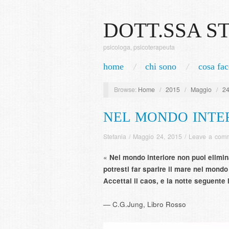
DOTT.SSA S
psicologa, psicoterapeuta
home
chi sono
cosa fac
Browse:
Home
/
2015
/
Maggio
/
2
NEL MONDO INTE
Stefania
/
Maggio 24, 2015
/
Leave a com
«
Nel mondo interiore non puoi elimin
potresti far sparire il mare nel mondo
Accettai il caos, e la notte seguente 
― C.G.Jung, Libro Rosso