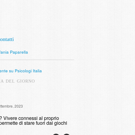
ontatti
fania Paparella
nte su Psicologi Italia
MA DEL GIORNO
Intervista Radio Lombardia: 
ettembre, 2023
fumare
o? Vivere connessi al proprio
domenica, 9 Maggio, 2021
permette di stare fuori dai giochi