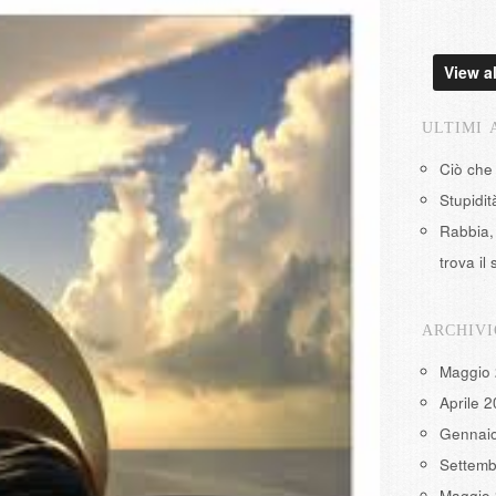
View al
ULTIMI 
Ciò che
Stupidi
Rabbia, 
trova il 
ARCHIVI
Maggio
Aprile 
Gennai
Settemb
Maggio