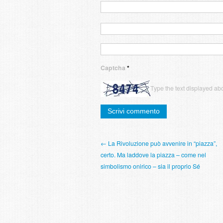
Captcha
*
Type the text displayed ab
← La Rivoluzione può avvenire in “piazza”,
certo. Ma laddove la piazza – come nel
simbolismo onirico – sia il proprio Sé