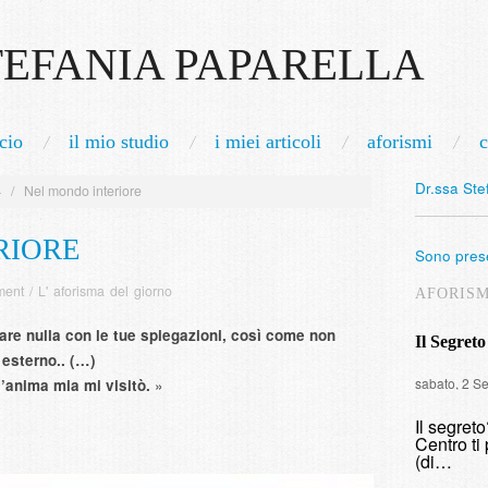
TEFANIA PAPARELLA
cio
il mio studio
i miei articoli
aforismi
c
Dr.ssa Ste
4
/
Nel mondo interiore
RIORE
Sono prese
ment
/
L' aforisma del giorno
AFORIS
are nulla con le tue spiegazioni, così come non
Il Segreto
 esterno.. (…)
sabato, 2 S
l’anima mia mi visitò.
»
Il segret
Centro ti 
(di…