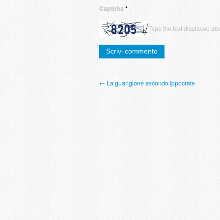
Captcha
*
Type the text displayed ab
← La guarigione secondo Ippocrate