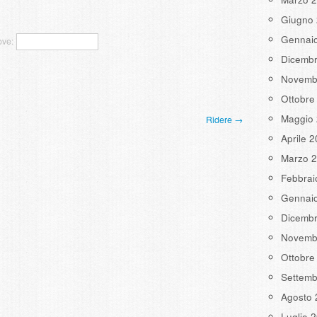
Giugno
Gennai
ove:
Dicemb
Novemb
Ottobre
Maggio
Ridere →
Aprile 
Marzo 
Febbrai
Gennai
Dicemb
Novemb
Ottobre
Settemb
Agosto 
Luglio 