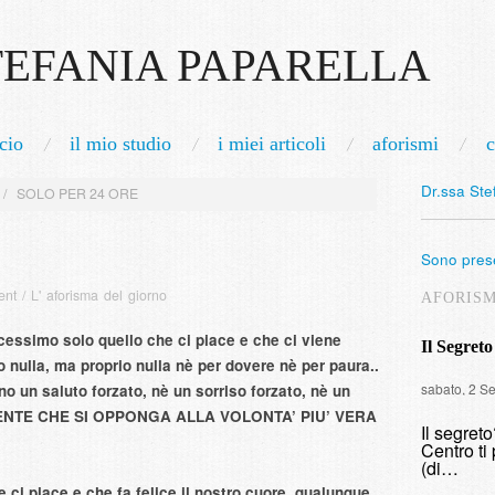
TEFANIA PAPARELLA
cio
il mio studio
i miei articoli
aforismi
c
Dr.ssa Ste
/
SOLO PER 24 ORE
Sono prese
ent
/
L' aforisma del giorno
AFORIS
acessimo solo quello che ci piace e che ci viene
Il Segreto
nulla, ma proprio nulla nè per dovere nè per paura..
sabato, 2 S
un saluto forzato, nè un sorriso forzato, nè un
.NIENTE CHE SI OPPONGA ALLA VOLONTA’ PIU’ VERA
Il segret
Centro ti 
(di…
ci piace e che fa felice il nostro cuore, qualunque