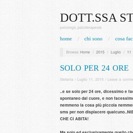
DOTT.SSA S
psicologa, psicoterapeuta
home
chi sono
cosa fac
Browse:
Home
/
2015
/
Luglio
/
11
SOLO PER 24 ORE
Stefania
/
Luglio 11, 2015
/
Leave a comm
..e se solo per 24 ore, dicessimo e f
spontaneo dal cuore, e non facessimo 
nemmeno la cosa più piccola nemmeno 
sms per non dispiacere qualcuno.
CHE CI ABITA!
Ma solo ed esclusivamente quello che 