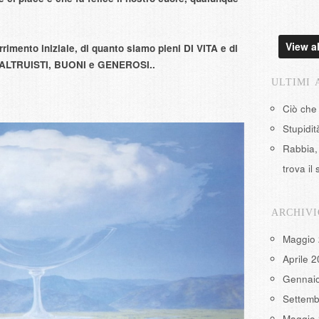
View al
imento iniziale, di quanto siamo pieni DI VITA e di
i ALTRUISTI, BUONI e GENEROSI..
ULTIMI 
Ciò che
Stupidi
Rabbia, 
trova il 
ARCHIVI
Maggio
Aprile 
Gennai
Settemb
Maggio