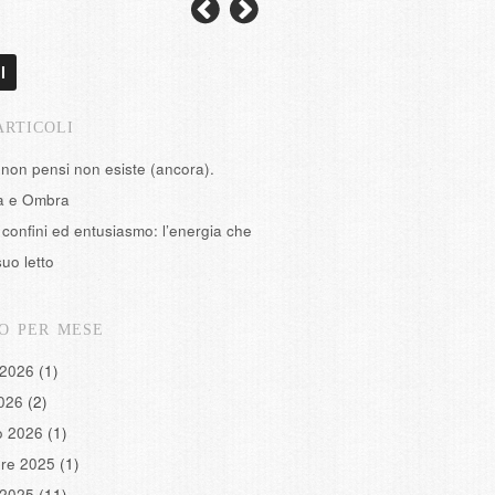
l
ARTICOLI
 non pensi non esiste (ancora).
tà e Ombra
confini ed entusiasmo: l’energia che
suo letto
O PER MESE
 2026
(1)
2026
(2)
o 2026
(1)
re 2025
(1)
 2025
(11)