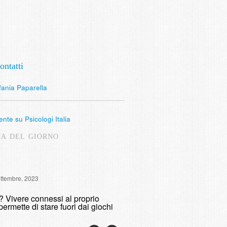
ontatti
fania Paparella
nte su Psicologi Italia
MA DEL GIORNO
Intervista Radio Lombardia: 
ettembre, 2023
fumare
o? Vivere connessi al proprio
domenica, 9 Maggio, 2021
permette di stare fuori dai giochi