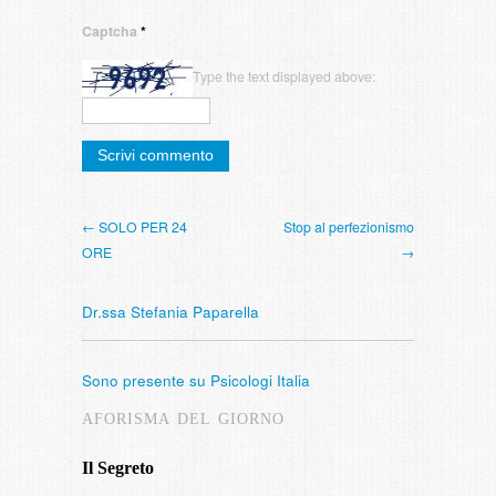
Captcha
*
Type the text displayed above:
← SOLO PER 24
Stop al perfezionismo
ORE
→
Dr.ssa Stefania Paparella
Sono presente su Psicologi Italia
AFORISMA DEL GIORNO
Il Segreto
Intervista