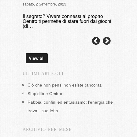
sabato, 2 Settembre, 2023
di fumare
Il segreto? Vivere connessi al proprio
domenica, 9 
Centro ti permette di stare fuori dai giochi
(di…
View all
ULTIMI ARTICOLI
Ciò che non pensi non esiste (ancora).
Stupidità e Ombra
Rabbia, confini ed entusiasmo: l’energia che
trova il suo letto
ARCHIVIO PER MESE