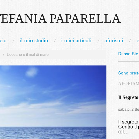
TEFANIA PAPARELLA
cio
il mio studio
i miei articoli
aforismi
c
Dr.ssa Ste
0
/
L’oceano e il mal di mare
Sono prese
AFORIS
Il Segreto
sabato, 2 S
Il segret
Centro ti 
(di…