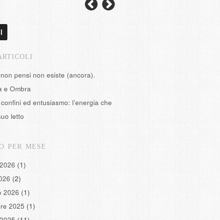
l
ARTICOLI
 non pensi non esiste (ancora).
tà e Ombra
confini ed entusiasmo: l’energia che
suo letto
O PER MESE
 2026
(1)
2026
(2)
o 2026
(1)
re 2025
(1)
 2025
(11)