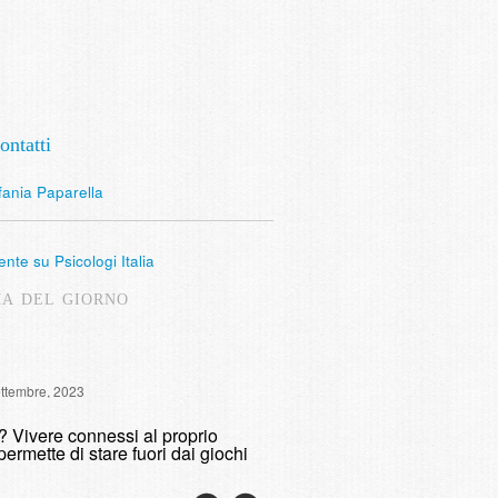
ontatti
fania Paparella
nte su Psicologi Italia
MA DEL GIORNO
Intervista Radio Lombardia: 
ettembre, 2023
fumare
o? Vivere connessi al proprio
domenica, 9 Maggio, 2021
permette di stare fuori dai giochi