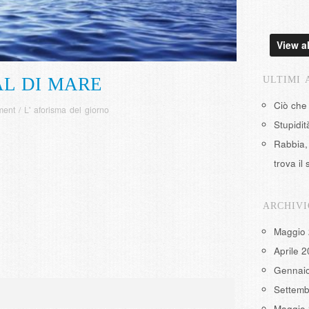
View al
AL DI MARE
ULTIMI 
Ciò che
ment
/
L' aforisma del giorno
Stupidi
Rabbia, 
trova il 
ARCHIVI
Maggio
Aprile 
Gennai
Settemb
Maggio