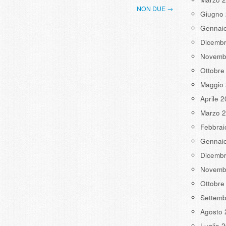
NON DUE →
Giugno
Gennai
Dicemb
Novemb
Ottobre
Maggio
Aprile 
Marzo 
Febbrai
Gennai
Dicemb
Novemb
Ottobre
Settemb
Agosto 
Luglio 