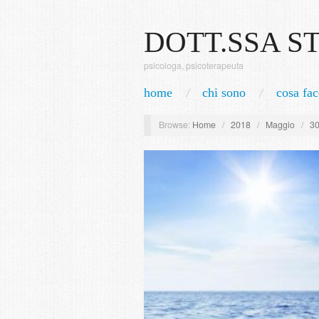
DOTT.SSA S
psicologa, psicoterapeuta
home
chi sono
cosa fac
Browse:
Home
/
2018
/
Maggio
/
3