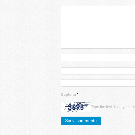
Captcha
*
Type the text displayed ab