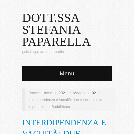
DOTT.SSA
STEFANIA
PAPARELLA
psicologa, psicoterapeuta
Menu
Browse:
Home
/
2021
/
Maggio
/
02
/
Interdipendenza e Vacuità: due concetti molto
importanti nel Buddhismo
INTERDIPENDENZA E
VACUITÀ: DUE