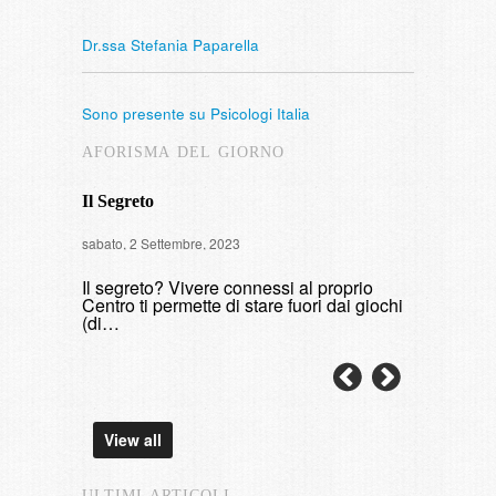
Dr.ssa Stefania Paparella
Sono presente su Psicologi Italia
AFORISMA DEL GIORNO
Il Segreto
Intervista
sabato, 2 Settembre, 2023
di fumare
Il segreto? Vivere connessi al proprio
domenica, 9 
Centro ti permette di stare fuori dai giochi
(di…
View all
ULTIMI ARTICOLI