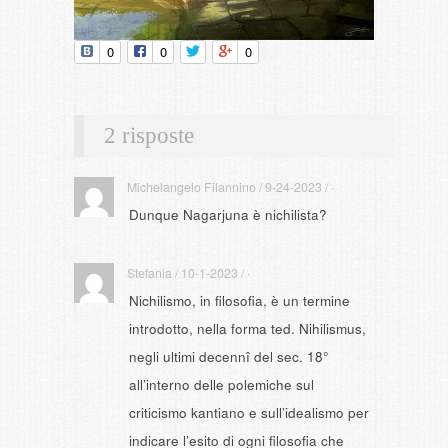
0
0
0
2 risposte
Michelangelo Filannino / 9-24-2023 / ·
Dunque Nagarjuna è nichilista?
Stefania / 10-1-2023 / ·
Nichilismo, in filosofia, è un termine
introdotto, nella forma ted. Nihilismus,
negli ultimi decennî del sec. 18°
all’interno delle polemiche sul
criticismo kantiano e sull’idealismo per
indicare l’esito di ogni filosofia che