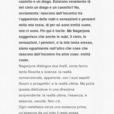
castello e un drago. Esistono veramente là
nel cielo un drago e un castello? No,
ovviamente: nascono dall’incontro fra
l’apparenza delle nubi e sensazioni e pensieri
nella mia testa, di per sé sono entità vuote,
non ci sono. Fin qui è facile. Ma Nagarjuna
suggerisce che anche le nubi, il cielo, le
sensazioni, i pensieri, e la mia testa stessa,
siano egualmente null’altro che cose che
nascono dall’incontro fra altre cose: entità
vuote.
Nagarjuna distingue due livelli, come fanno
tanta filosofia e scienza: la realtà
convenzionale, apparente, con i suoi aspetti
illusori o prospettici, e la realtà ultima. Ma porta
questa distinzione in una direzione
sorprendente: la realtà ultima, l’essenza, è
assenza, vacuità. Non c’è.
Ogni metafisica cerca una sostanza prima,
un’essenza da cui tutto il resto possa