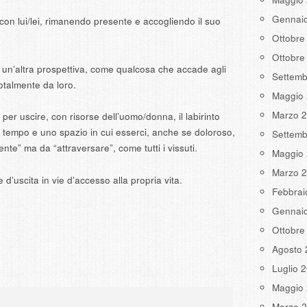
Gennai
 con lui/lei, rimanendo presente e accogliendo il suo
Ottobre
Ottobre
da un’altra prospettiva, come qualcosa che accade agli
Settemb
talmente da loro.
Maggio
Marzo 
per uscire, con risorse dell’uomo/donna, il labirinto
n tempo e uno spazio in cui esserci, anche se doloroso,
Settemb
te” ma da “attraversare”, come tutti i vissuti.
Maggio
Marzo 
 d’uscita in vie d’accesso alla propria vita.
Febbrai
Gennai
Ottobre
Agosto 
Luglio 
Maggio
Marzo 