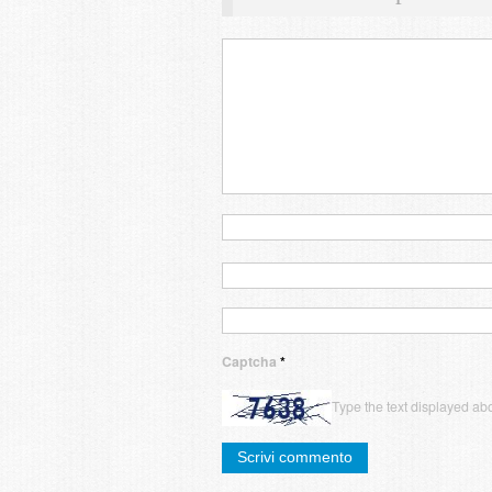
Captcha
*
Type the text displayed ab