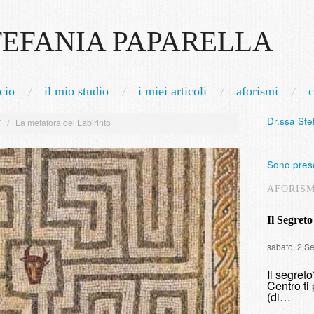
TEFANIA PAPARELLA
cio
il mio studio
i miei articoli
aforismi
c
Dr.ssa Ste
7
/
La metafora del Labirinto
Sono prese
AFORIS
Il Segreto
sabato, 2 S
Il segret
Centro ti 
(di…