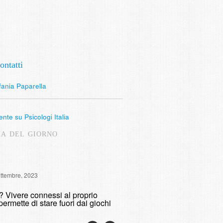
ontatti
fania Paparella
nte su Psicologi Italia
MA DEL GIORNO
Intervista Radio Lombardia: 
ettembre, 2023
fumare
o? Vivere connessi al proprio
domenica, 9 Maggio, 2021
permette di stare fuori dai giochi