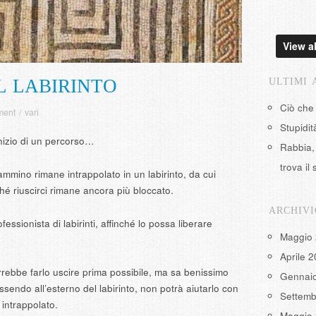
View al
L LABIRINTO
ULTIMI 
Ciò che
ment
/
vari
Stupidi
nizio di un percorso…
Rabbia, 
trova il 
mino rimane intrappolato in un labirinto, da cui
ché riuscirci rimane ancora più bloccato.
ARCHIVI
fessionista di labirinti, affinché lo possa liberare
Maggio
Aprile 
orrebbe farlo uscire prima possibile, ma sa benissimo
Gennai
sendo all’esterno del labirinto, non potrà aiutarlo con
Settemb
 intrappolato.
Maggio