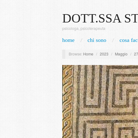
DOTT.SSA S
psicologa, psicoterapeuta
home
chi sono
cosa fac
Browse:
Home
/
2023
/
Maggio
/
2