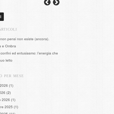
l
ARTICOLI
 non pensi non esiste (ancora).
tà e Ombra
confini ed entusiasmo: l’energia che
suo letto
O PER MESE
 2026
(1)
2026
(2)
o 2026
(1)
re 2025
(1)
 2025
(11)