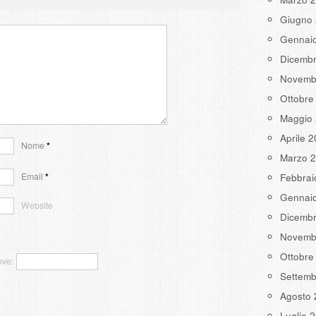
Giugno
Gennai
Dicemb
Novemb
Ottobre
Maggio
Aprile 
Nome
*
Marzo 
Email
*
Febbrai
Gennai
Website
Dicemb
Novemb
Ottobre
ove:
Settemb
Agosto 
Luglio 